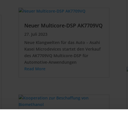
Neuer Multicore-DSP AK7709VQ
27. Juli 2023
Neue Klangwelten für das Auto – Asahi
Kasei Microdevices startet den Verkauf
des AK7709VQ Multicore-DSP für
Automotive-Anwendungen
Read More
Kooperation zur Beschaffung
von Biomethanol