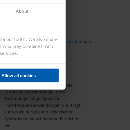
Kasei
About
Read More
se our traffic. We also share
ers who may combine it with
 services.
Neue ultraschnelle
Stromsensortechnologie
18. Apr. 2023
Allow all cookies
Asahi Kasei Microdevices (AKM)
entwickelt eine neue ultraschnelle
Stromsensortechnologie. Diese
Technologie ist geeignet für
Hochfrequenzanwendungen und trägt
zur Verkleinerung von elektrischen
Systemen in verschiedenen Bereichen
bei.