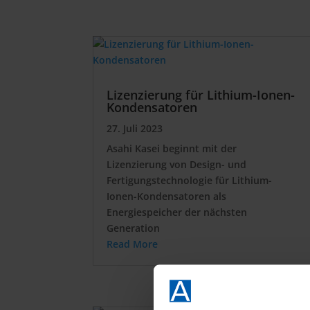
Lizenzierung für Lithium-Ionen-
Kondensatoren
27. Juli 2023
Asahi Kasei beginnt mit der
Lizenzierung von Design- und
Fertigungstechnologie für Lithium-
Ionen-Kondensatoren als
Energiespeicher der nächsten
Generation
Read More