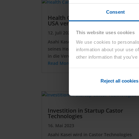
Consent
Health Care Geschäftsbereich in
USA verlegt
This website uses cookies
12. Juli 2023
Asahi Kasei wird den globalen Hauptsitz
We use cookies to personalis
seines Health Care-Geschäfts von Japan
information about your use of
in die Vereinigten Staaten verlegen
other information that you’ve
Read More
Reject all cookies
Investition in Startup Castor
Technologies
16. Mai 2023
Asahi Kasei wird in Castor Technologies