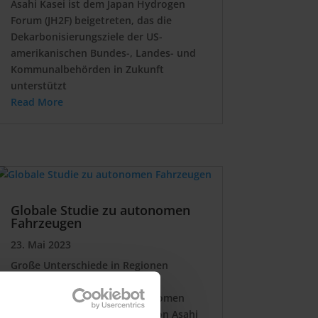
Asahi Kasei ist dem Japan Hydrogen
Forum (JH2F) beigetreten, das die
Dekarbonisierungsziele der US-
amerikanischen Bundes-, Landes- und
Kommunalbehörden in Zukunft
unterstützt
Read More
Globale Studie zu autonomen
Fahrzeugen
23. Mai 2023
Große Unterschiede in Regionen
hinsichtlich Akzeptanz und
Nutzungsszenarien von autonomen
Fahrzeugen – Globale Studie von Asahi