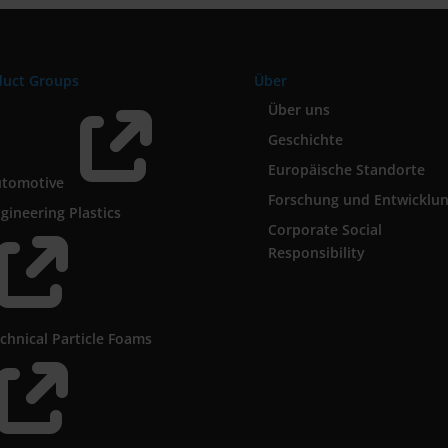
duct Groups
Über

Über uns
Geschichte
Europäische Standorte
utomotive
Forschung und Entwicklu
gineering Plastics
Corporate Social

Responsibility
chnical Particle Foams
