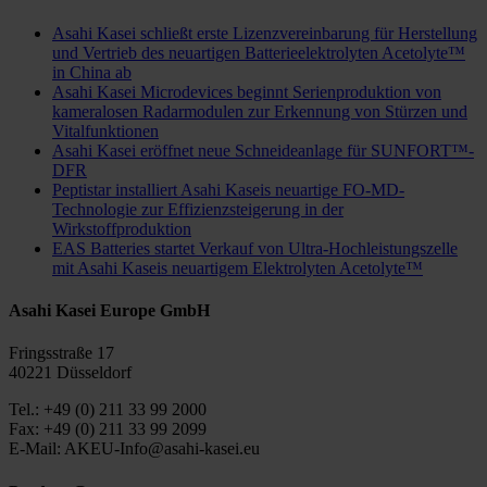
Asahi Kasei schließt erste Lizenzvereinbarung für Herstellung
und Vertrieb des neuartigen Batterieelektrolyten Acetolyte™
in China ab
Asahi Kasei Microdevices beginnt Serienproduktion von
kameralosen Radarmodulen zur Erkennung von Stürzen und
Vitalfunktionen
Asahi Kasei eröffnet neue Schneideanlage für SUNFORT™-
DFR
Peptistar installiert Asahi Kaseis neuartige FO-MD-
Technologie zur Effizienzsteigerung in der
Wirkstoffproduktion
EAS Batteries startet Verkauf von Ultra-Hochleistungszelle
mit Asahi Kaseis neuartigem Elektrolyten Acetolyte™
Asahi Kasei Europe GmbH
Fringsstraße 17
40221 Düsseldorf
Tel.: +49 (0) 211 33 99 2000
Fax: +49 (0) 211 33 99 2099
E-Mail: AKEU-Info@asahi-kasei.eu