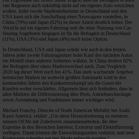
vier Regionen auch zukünftig nicht auf ein eigenes Auto verzichten
wollen. Jeder zweite Studienteilnehmer in Deutschland und den
USA kann sich die Anschaffung eines Neuwagens vorstellen, in
China (79%) und Japan (62%) ist dieser Anteil deutlich höher. Der
Verzicht auf ein eigenes Fahrzeug und die reine Nutzung von Car-
Sharing Angeboten hingegen ist für die Befragten in Deutschland
(11%), USA (3%) und Japan (4%) noch keine Option.
In Deutschland, USA und Japan würde wie auch in den letzten
Jahren jeder zweite Fahrzeugnutzer beim Kauf des nächsten Autos
ein Modell eines anderen Anbieters wählen. In China denken 82%
der Befragten über einen Markenwechsel nach. Zum Vergleich:
2020 lag dieser Wert noch bei 41%. Das stark wachsende Angebot
heimischer Marken im weltweit größten Automarkt wird in den
kommenden Jahren den Konkurrenzkampf um die Gunst der
Kunden weiter verschärfen. Allgemein lässt sich festhalten, dass in
allen Märkten die Differenzierung über Preis, Antriebstechnologie
sowie Ausstattung und Funktionen immer wichtiger wird.
Michael Franchy, Director of North American Mobility bei Asahi
Kasei America, erklärt: „Um diese Herausforderung zu meistern,
müssen OEMs mit Zulieferern zusammenarbeiten, die über
Expertise in den Bereichen Interieur, Exterieur und Elektrifizierung
verfügen. Damit können die Entwicklungszeiten verkürzt, und neue
Funktionen schneller auf den Markt gebracht werden.“