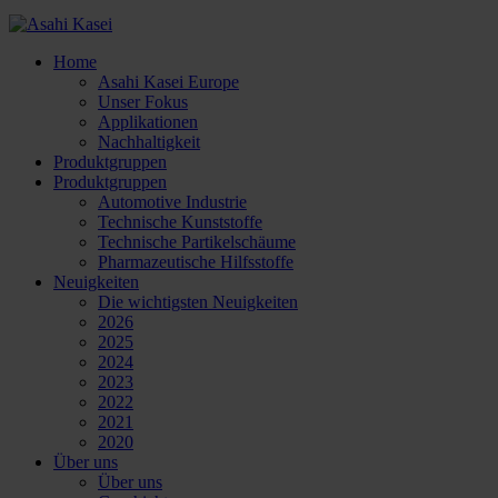
Home
Asahi Kasei Europe
Unser Fokus
Applikationen
Nachhaltigkeit
Produktgruppen
Produktgruppen
Automotive Industrie
Technische Kunststoffe
Technische Partikelschäume
Pharmazeutische Hilfsstoffe
Neuigkeiten
Die wichtigsten Neuigkeiten
2026
2025
2024
2023
2022
2021
2020
Über uns
Über uns