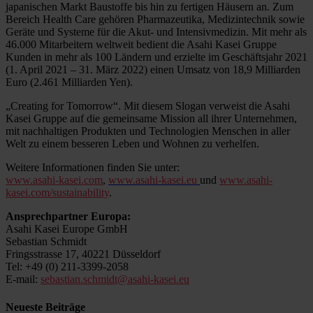
japanischen Markt Baustoffe bis hin zu fertigen Häusern an. Zum
Bereich Health Care gehören Pharmazeutika, Medizintechnik sowie
Geräte und Systeme für die Akut- und Intensivmedizin. Mit mehr als
46.000 Mitarbeitern weltweit bedient die Asahi Kasei Gruppe
Kunden in mehr als 100 Ländern und erzielte im Geschäftsjahr 2021
(1. April 2021 – 31. März 2022) einen Umsatz von 18,9 Milliarden
Euro (2.461 Milliarden Yen).
„Creating for Tomorrow“. Mit diesem Slogan verweist die Asahi
Kasei Gruppe auf die gemeinsame Mission all ihrer Unternehmen,
mit nachhaltigen Produkten und Technologien Menschen in aller
Welt zu einem besseren Leben und Wohnen zu verhelfen.
Weitere Informationen finden Sie unter:
www.asahi-kasei.com
,
www.asahi-kasei.eu
und
www.asahi-
kasei.com/sustainability
.
Ansprechpartner Europa:
Asahi Kasei Europe GmbH
Sebastian Schmidt
Fringsstrasse 17, 40221 Düsseldorf
Tel: +49 (0) 211-3399-2058
E-mail:
sebastian.schmidt@asahi-kasei.eu
Neueste Beiträge