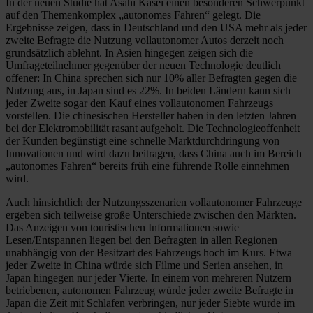
In der neuen Studie hat Asahi Kasei einen besonderen Schwerpunkt
auf den Themenkomplex „autonomes Fahren“ gelegt. Die
Ergebnisse zeigen, dass in Deutschland und den USA mehr als jeder
zweite Befragte die Nutzung vollautonomer Autos derzeit noch
grundsätzlich ablehnt. In Asien hingegen zeigen sich die
Umfrageteilnehmer gegenüber der neuen Technologie deutlich
offener: In China sprechen sich nur 10% aller Befragten gegen die
Nutzung aus, in Japan sind es 22%. In beiden Ländern kann sich
jeder Zweite sogar den Kauf eines vollautonomen Fahrzeugs
vorstellen. Die chinesischen Hersteller haben in den letzten Jahren
bei der Elektromobilität rasant aufgeholt. Die Technologieoffenheit
der Kunden begünstigt eine schnelle Marktdurchdringung von
Innovationen und wird dazu beitragen, dass China auch im Bereich
„autonomes Fahren“ bereits früh eine führende Rolle einnehmen
wird.
Auch hinsichtlich der Nutzungsszenarien vollautonomer Fahrzeuge
ergeben sich teilweise große Unterschiede zwischen den Märkten.
Das Anzeigen von touristischen Informationen sowie
Lesen/Entspannen liegen bei den Befragten in allen Regionen
unabhängig von der Besitzart des Fahrzeugs hoch im Kurs. Etwa
jeder Zweite in China würde sich Filme und Serien ansehen, in
Japan hingegen nur jeder Vierte. In einem von mehreren Nutzern
betriebenen, autonomen Fahrzeug würde jeder zweite Befragte in
Japan die Zeit mit Schlafen verbringen, nur jeder Siebte würde im