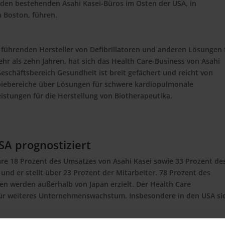
en bestehenden Asahi Kasei-Büros im Osten der USA, in
 Boston, führen.
führenden Hersteller von Defibrillatoren und anderen Lösungen 
ehr als zehn Jahren, hat sich das Health Care-Business von Asahi
eschäftsbereich Gesundheit ist breit gefächert und reicht von
rapiebereiche über Lösungen für schwere kardiopulmonale
istungen für die Herstellung von Biotherapeutika.
A prognostiziert
are 18 Prozent des Umsatzes von Asahi Kasei sowie 33 Prozent de
 und er stellt über 23 Prozent der Mitarbeiter. 78 Prozent des
n werden außerhalb von Japan erzielt. Der Health Care
 für weiteres Unternehmenswachstum. Insbesondere in den USA si