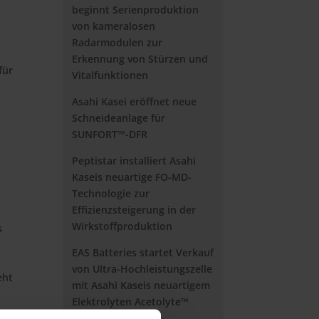
beginnt Serienproduktion
von kameralosen
Radarmodulen zur
Erkennung von Stürzen und
für
Vitalfunktionen
Asahi Kasei eröffnet neue
Schneideanlage für
SUNFORT™-DFR
Peptistar installiert Asahi
Kaseis neuartige FO-MD-
Technologie zur
Effizienzsteigerung in der
Wirkstoffproduktion
s
EAS Batteries startet Verkauf
von Ultra-Hochleistungszelle
eht
mit Asahi Kaseis neuartigem
Elektrolyten Acetolyte™