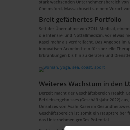
stark wachsenden Unternehmensbereich von d
Chelmsford, Massachusetts, einem Vorort von
Breit gefächertes Portfolio
Seit der Übernahme von ZOLL Medical, einem 
die Intensiv- und Notfallmedizin, vor etwas m
Kasei mehr als verdreifacht. Das Angebot im G
innovativen Arzneimitteln für spezielle The
Erkrankungen bis hin zu Geräten und Dienstle
Weiteres Wachstum in den US
Derzeit macht der Geschäftsbereich Health C
Betriebsergebnisses (Geschäftsjahr 2022) aus,
Umsatzes von Asahi Kasei im Gesundheitswese
Geschäftsbereich ist somit ein Haupttreiber
das Unternehmen großes Potential.