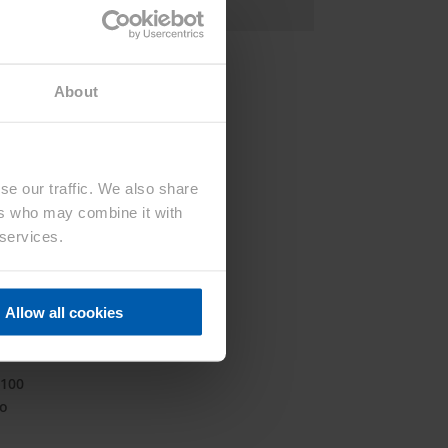
About
en
se our traffic. We also share
ers who may combine it with
 services.
ial,
Allow all cookies
.
 100
ro