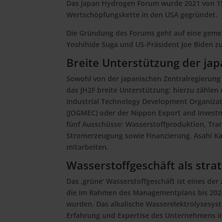
Das Japan Hydrogen Forum wurde 2021 von 15
Wertschöpfungskette in den USA gegründet.
Die Gründung des Forums geht auf eine gemei
Yoshihide Suga und US-Präsident Joe Biden z
Breite Unterstützung der ja
Sowohl von der japanischen Zentralregierun
das JH2F breite Unterstützung: hierzu zählen
Industrial Technology Development Organizati
(JOGMEC) oder der Nippon Export and Investm
fünf Ausschüsse: Wasserstoffproduktion, Tr
Stromerzeugung sowie Finanzierung. Asahi K
mitarbeiten.
Wasserstoffgeschäft als stra
Das ‚grüne‘ Wasserstoffgeschäft ist eines de
die im Rahmen des Managementplans bis 2024 
wurden. Das alkalische Wasserelektrolysesyst
Erfahrung und Expertise des Unternehmens im 