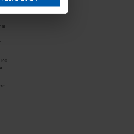
ial,
.
 100
ro
rer