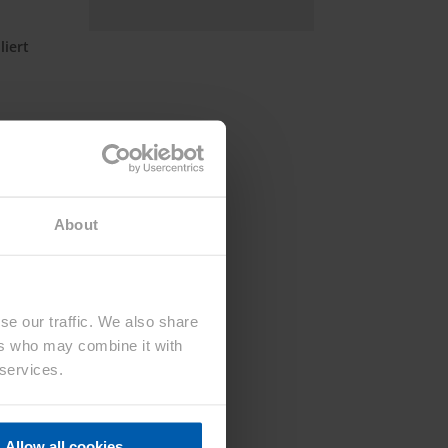
liert
About
um
äft
se our traffic. We also share
n
ers who may combine it with
 services.
Allow all cookies