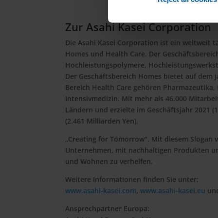
Zur Asahi Kasei Corporation
Die Asahi Kasei Corporation ist ein weltweit 
Homes und Health Care. Der Geschäftsbereich 
Hochleistungspolymere, Hochleistungswerksto
Der Geschäftsbereich Homes bietet auf dem j
Bereich Health Care gehören Pharmazeutika, 
Intensivmedizin. Mit mehr als 46.000 Mitarbe
Ländern und erzielte im Geschäftsjahr 2021 (1
(2.461 Milliarden Yen).
„Creating for Tomorrow“. Mit diesem Slogan v
Unternehmen, mit nachhaltigen Produkten un
und Wohnen zu verhelfen.
Weitere Informationen finden Sie unter:
www.asahi-kasei.com
,
www.asahi-kasei.eu
un
Ansprechpartner Europa: