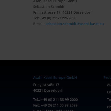
Asahi Kasei Europe GmbH
Sebastian Schmidt
Fringsstrasse 17, 40221 Düsseldorf
Tel: +49 (0) 211-3399-2058
E-mail:
sebastian.schmidt@asahi-kasei.eu
Asahi Kasei Europe GmbH
Pro
Fringsstraße 17
A
40221 Düsseldorf
En
Tel.: +49 (0) 211 33 99 2000
Te
Fax: +49 (0) 211 33 99 2099
Ph
E-Mail: AKEU-Info@asahi-