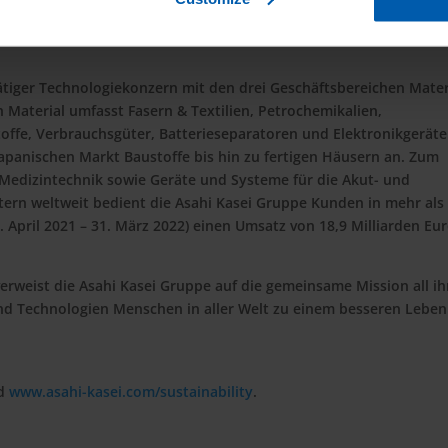
tätiger Technologiekonzern mit den drei Geschäftsbereichen Mater
Material umfasst Fasern & Textilien, Petrochemikalien,
ffe, Verbrauchsgüter, Batterieseparatoren und Elektronikgeräte
apanischen Markt Baustoffe bis hin zu fertigen Häusern an. Zum
Medizintechnik sowie Geräte und Systeme für die Akut- und
itern weltweit bedient die Asahi Kasei Gruppe Kunden in mehr als
. April 2021 – 31. März 2022) einen Umsatz von 18,9 Milliarden Eu
erweist die Asahi Kasei Gruppe auf die gemeinsame Mission all ih
d Technologien Menschen in aller Welt zu einem besseren Leben
d
www.asahi-kasei.com/sustainability
.