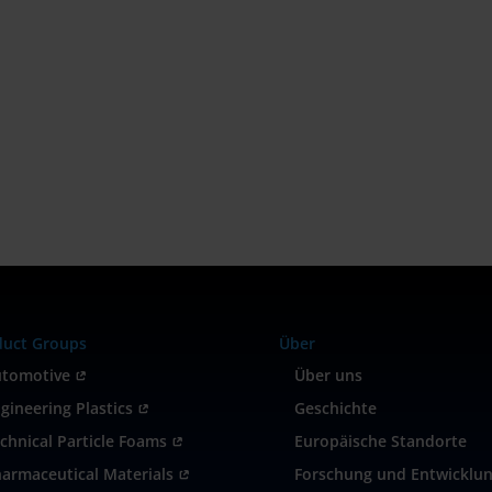
duct Groups
Über
utomotive
Über uns

gineering Plastics
Geschichte

chnical Particle Foams
Europäische Standorte

armaceutical Materials
Forschung und Entwicklu
