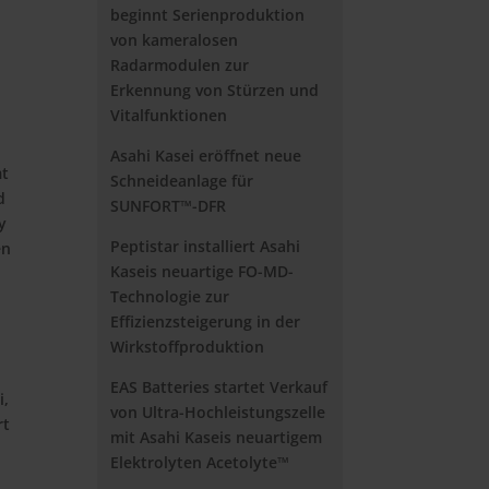
beginnt Serienproduktion
von kameralosen
Radarmodulen zur
Erkennung von Stürzen und
Vitalfunktionen
Asahi Kasei eröffnet neue
mt
Schneideanlage für
d
SUNFORT™-DFR
y
Peptistar installiert Asahi
en
Kaseis neuartige FO-MD-
Technologie zur
n
Effizienzsteigerung in der
Wirkstoffproduktion
EAS Batteries startet Verkauf
i,
von Ultra-Hochleistungszelle
rt
mit Asahi Kaseis neuartigem
Elektrolyten Acetolyte™