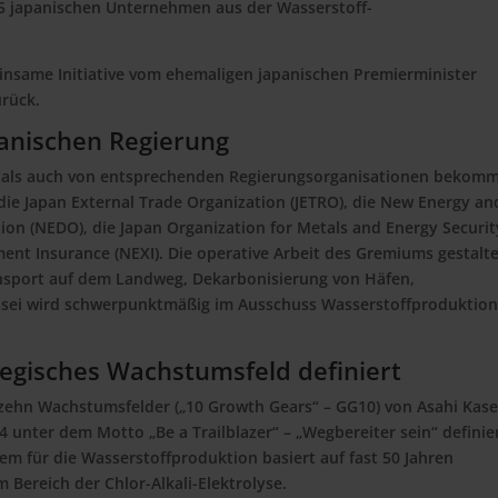
 japanischen Unternehmen aus der Wasserstoff-
nsame Initiative vom ehemaligen japanischen Premierminister
urück.
panischen Regierung
g als auch von entsprechenden Regierungsorganisationen bekom
 die Japan External Trade Organization (JETRO), die New Energy an
on (NEDO), die Japan Organization for Metals and Energy Securit
ent Insurance (NEXI). Die operative Arbeit des Gremiums gestalt
ansport auf dem Landweg, Dekarbonisierung von Häfen,
asei wird schwerpunktmäßig im Ausschuss Wasserstoffproduktio
tegisches Wachstumsfeld definiert
r zehn Wachstumsfelder („10 Growth Gears“ – GG10) von Asahi Kase
unter dem Motto „Be a Trailblazer“ – „Wegbereiter sein“ definie
em für die Wasserstoffproduktion basiert auf fast 50 Jahren
Bereich der Chlor-Alkali-Elektrolyse.