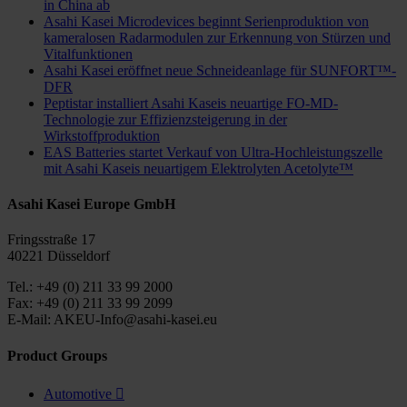
in China ab
Asahi Kasei Microdevices beginnt Serienproduktion von
kameralosen Radarmodulen zur Erkennung von Stürzen und
Vitalfunktionen
Asahi Kasei eröffnet neue Schneideanlage für SUNFORT™-
DFR
Peptistar installiert Asahi Kaseis neuartige FO-MD-
Technologie zur Effizienzsteigerung in der
Wirkstoffproduktion
EAS Batteries startet Verkauf von Ultra-Hochleistungszelle
mit Asahi Kaseis neuartigem Elektrolyten Acetolyte™
Asahi Kasei Europe GmbH
Fringsstraße 17
40221 Düsseldorf
Tel.: +49 (0) 211 33 99 2000
Fax: +49 (0) 211 33 99 2099
E-Mail: AKEU-Info@asahi-kasei.eu
Product Groups
Automotive
