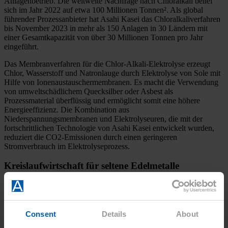
Anlagenbetrieb. Die weltweite Nachfrage nach Chloralkali belief
sich im Jahr 2022 auf etwa 100 Millionen Tonnen². Als global
führender Prozessanbieter hat Asahi Kasei das Chloralkaliverfahren
bis November 2023 in mehr als 150 Anlagen in 30 Ländern mit
einer Gesamtkapazität von über 30 Millionen Tonnen pro Jahr
eingeführt.
Das Membranverfahren für die Chlor-Alkali-Elektrolyse erzeugt
Chlor, Wasserstoff und Natronlauge durch Elektrolyse von Sole mit
Hilfe von Ionenaustauschermembranen. Es macht die Verwendung
von umweltschädlichem Quecksilber oder Asbest als
Prozessmaterial überflüssig und ermöglicht somit eine höhere
Energieeffizienz. Die Kombination aus
Niederspannungsmembranen und Elektrolyseuren, die mit der
fortschrittlichen Technologie von Asahi Kasei entwickelt wurden,
reduziert die CO2-Emissionen durch einen geringeren
Stromverbrauch im Elektrolyseprozess.
Kreislaufwirtschaft für seltene Edelmetalle
Die Preise für Edelmetalle, die in Elektrolysezellen verwendet
werden, sind aufgrund der starken Nachfrage nach Batterien und
elektronischen Bauteilen sowie wegen des Ukrainekonflikts
gestiegen. Es wird erwartet, dass sich dieser Trend fortsetzt und
Consent
Details
About
weiter beschleunigt, da der Bedarf an Wasserelektrolyse zur