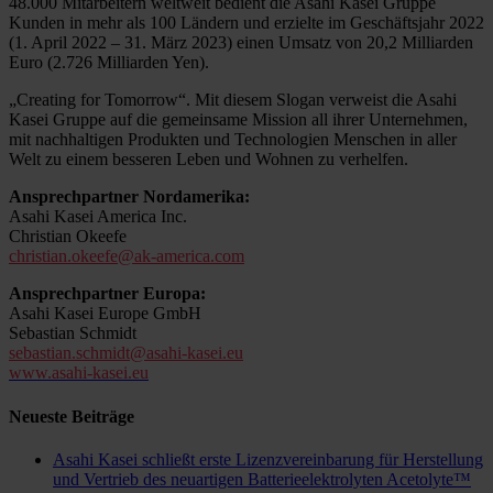
48.000 Mitarbeitern weltweit bedient die Asahi Kasei Gruppe
Kunden in mehr als 100 Ländern und erzielte im Geschäftsjahr 2022
(1. April 2022 – 31. März 2023) einen Umsatz von 20,2 Milliarden
Euro (2.726 Milliarden Yen).
„Creating for Tomorrow“. Mit diesem Slogan verweist die Asahi
Kasei Gruppe auf die gemeinsame Mission all ihrer Unternehmen,
mit nachhaltigen Produkten und Technologien Menschen in aller
Welt zu einem besseren Leben und Wohnen zu verhelfen.
Ansprechpartner Nordamerika:
Asahi Kasei America Inc.
Christian Okeefe
christian.okeefe@ak-america.com
Ansprechpartner Europa:
Asahi Kasei Europe GmbH
Sebastian Schmidt
sebastian.schmidt@asahi-kasei.eu
www.asahi-kasei.eu
Neueste Beiträge
Asahi Kasei schließt erste Lizenzvereinbarung für Herstellung
und Vertrieb des neuartigen Batterieelektrolyten Acetolyte™