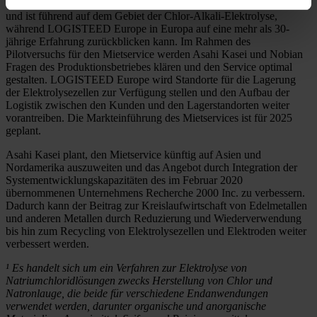
Nobian arbeitet seit mehr als 40 Jahren mit Asahi Kasei zusammen
und ist führend auf dem Gebiet der Chlor-Alkali-Elektrolyse,
während LOGISTEED Europe in Europa auf eine mehr als 30-
jährige Erfahrung zurückblicken kann. Im Rahmen des
Pilotversuchs für den Mietservice werden Asahi Kasei und Nobian
Fragen des Produktionsbetriebes klären und den Service optimal
gestalten. LOGISTEED Europe wird Standorte für die Lagerung
der Elektrolysezellen zur Verfügung stellen und den Aufbau der
Logistik zwischen den Kunden und den Lagerstandorten weiter
vorantreiben. Die Markteinführung des Mietservices ist für 2025
geplant.
Asahi Kasei plant, den Mietservice künftig auf Asien und
Nordamerika auszuweiten und das Angebot durch Integration der
Systementwicklungskapazitäten des im Februar 2020
übernommenen Unternehmens Recherche 2000 Inc. zu verbessern.
Dadurch kann der Beitrag zur Kreislaufwirtschaft von Edelmetallen
und anderen Metallen durch Reduzierung und Wiederverwendung
bis hin zum Recycling von Elektrolysezellen und Elektroden weiter
verbessert werden.
¹ Es handelt sich um ein Verfahren zur Elektrolyse von
Natriumchloridlösungen zwecks Herstellung von Chlor und
Natronlauge, die beide für verschiedene Endanwendungen
verwendet werden, darunter organische und anorganische