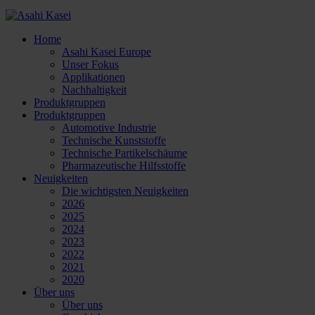
Home
Asahi Kasei Europe
Unser Fokus
Applikationen
Nachhaltigkeit
Produktgruppen
Produktgruppen
Automotive Industrie
Technische Kunststoffe
Technische Partikelschäume
Pharmazeutische Hilfsstoffe
Neuigkeiten
Die wichtigsten Neuigkeiten
2026
2025
2024
2023
2022
2021
2020
Über uns
Über uns