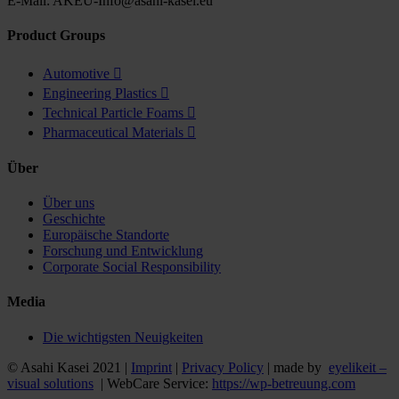
E-Mail: AKEU-Info@asahi-kasei.eu
Product Groups
Automotive

Engineering Plastics

Technical Particle Foams

Pharmaceutical Materials

Über
Über uns
Geschichte
Europäische Standorte
Forschung und Entwicklung
Corporate Social Responsibility
Media
Die wichtigsten Neuigkeiten
© Asahi Kasei 2021 |
Imprint
|
Privacy Policy
| made by
eyelikeit –
visual solutions
| WebCare Service:
https://wp-betreuung.com