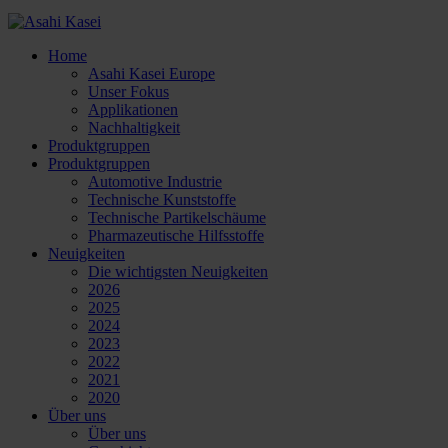
Home
Asahi Kasei Europe
Unser Fokus
Applikationen
Nachhaltigkeit
Produktgruppen
Produktgruppen
Automotive Industrie
Technische Kunststoffe
Technische Partikelschäume
Pharmazeutische Hilfsstoffe
Neuigkeiten
Die wichtigsten Neuigkeiten
2026
2025
2024
2023
2022
2021
2020
Über uns
Über uns