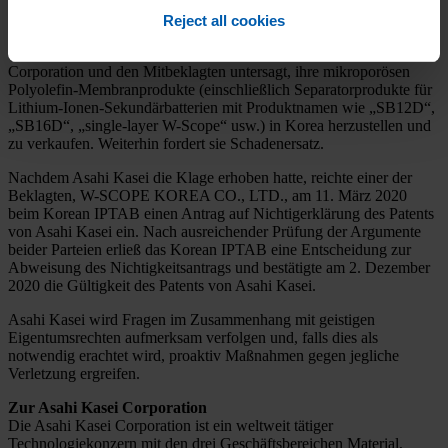
Sekundärbatterien.
Reject all cookies
Die Klage behauptet eine Verletzung eines Patents von Asahi Kasei
und zielt auf eine Unterlassungsverfügung ab, die es der W-SCOPE
Corporation und den Mitbeklagten untersagt, ihre mikroporösen
Polyolefin-Membranprodukte (einschließlich Separatorprodukte für
Lithium-Ionen-Sekundärbatterien mit Produktnamen wie „SB12D“,
„SB16D“, „single-layer W-Scope“ usw.) in Korea herzustellen und
zu verkaufen. Weiterhin fordert sie Schadenersatz.
Nachdem Asahi Kasei die Klage erhoben hatte, reichte einer der
Beklagten, W-SCOPE KOREA CO., LTD., am 11. März 2020
beim Korean IPTAB einen Antrag auf Nichtigerklärung des Patents
von Asahi Kasei ein. Nach ausreichender Prüfung der Argumente
beider Parteien erließ das Korean IPTAB eine Entscheidung zur
Abweisung des Nichtigkeitsantrags und bestätigte am 2. Dezember
2020 die Gültigkeit des Patents von Asahi Kasei.
Asahi Kasei wird Fragen im Zusammenhang mit geistigen
Eigentumsrechten aufmerksam verfolgen und, falls dies als
notwendig erachtet wird, proaktiv Maßnahmen gegen jegliche
Verletzung ergreifen.
Zur Asahi Kasei Corporation
Die Asahi Kasei Corporation ist ein weltweit tätiger
Technologiekonzern mit den drei Geschäftsbereichen Material,