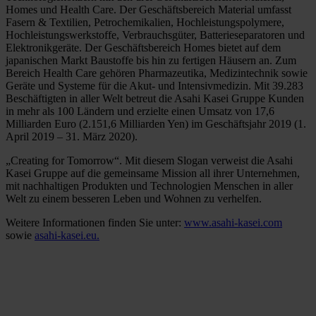
Homes und Health Care. Der Geschäftsbereich Material umfasst
Fasern & Textilien, Petrochemikalien, Hochleistungspolymere,
Hochleistungswerkstoffe, Verbrauchsgüter, Batterieseparatoren und
Elektronikgeräte. Der Geschäftsbereich Homes bietet auf dem
japanischen Markt Baustoffe bis hin zu fertigen Häusern an. Zum
Bereich Health Care gehören Pharmazeutika, Medizintechnik sowie
Geräte und Systeme für die Akut- und Intensivmedizin. Mit 39.283
Beschäftigten in aller Welt betreut die Asahi Kasei Gruppe Kunden
in mehr als 100 Ländern und erzielte einen Umsatz von 17,6
Milliarden Euro (2.151,6 Milliarden Yen) im Geschäftsjahr 2019 (1.
April 2019 – 31. März 2020).
„Creating for Tomorrow“. Mit diesem Slogan verweist die Asahi
Kasei Gruppe auf die gemeinsame Mission all ihrer Unternehmen,
mit nachhaltigen Produkten und Technologien Menschen in aller
Welt zu einem besseren Leben und Wohnen zu verhelfen.
Weitere Informationen finden Sie unter:
www.asahi-kasei.com
sowie
asahi-kasei.eu.