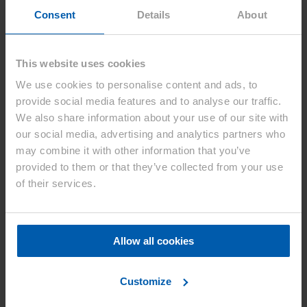
Board bestätigt die Gültigkeit von Asahi
Consent
Details
About
Kasei’s koreanischem Patent auf einen
Separator für Lithium-Ionen-
Sekundärbatterien.
This website uses cookies
We use cookies to personalise content and ads, to
Düsseldorf, 14. Januar 2021
– Am 2. Dezember 2020 hat das
provide social media features and to analyse our traffic.
Korean Intellectual Property Trial and Appeal Board (im Folgenden
We also share information about your use of our site with
„Korean IPTAB“) die Entscheidung zur Abweisung eines
Patentnichtigkeitsantrags von W-SCOPE KOREA CO., LTD.
our social media, advertising and analytics partners who
erlassen. Gleichzeitig hat es die Gültigkeit des koreanischen Patents
may combine it with other information that you’ve
von Asahi Kasei (Patent Nr. 10-0977345, im Folgenden „Asahi
provided to them or that they’ve collected from your use
Kasei Patent“) in Bezug auf einen Separator für Lithium-Ionen-
Sekundärbatterien bestätigt.
of their services.
Patentverletzung
Am 29. Januar 2020 reichte Asahi Kasei beim Seoul Central District
Allow all cookies
Court eine Patentverletzungsklage gegen die W-SCOPE
Corporation (Hauptsitz: Shinagawa-ku Tokio) und ihre
Tochtergesellschaft, W-SCOPE KOREA CO., LTD. (im Folgenden
Customize
„W-SCOPE Corporation, etc.“), als Mitbeklagte, ein. Die Beklagten
produzieren und verkaufen Separatoren für Lithium-Ionen-