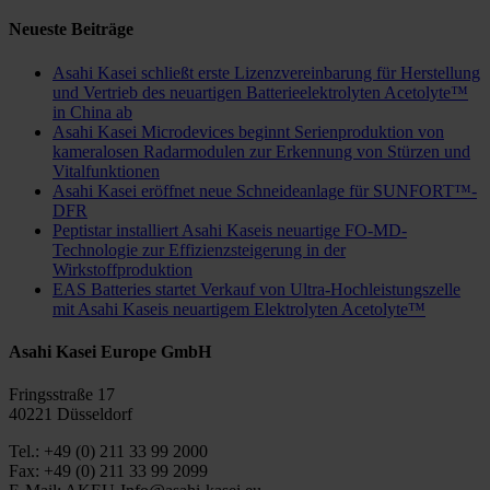
Neueste Beiträge
Asahi Kasei schließt erste Lizenzvereinbarung für Herstellung
und Vertrieb des neuartigen Batterieelektrolyten Acetolyte™
in China ab
Asahi Kasei Microdevices beginnt Serienproduktion von
kameralosen Radarmodulen zur Erkennung von Stürzen und
Vitalfunktionen
Asahi Kasei eröffnet neue Schneideanlage für SUNFORT™-
DFR
Peptistar installiert Asahi Kaseis neuartige FO-MD-
Technologie zur Effizienzsteigerung in der
Wirkstoffproduktion
EAS Batteries startet Verkauf von Ultra-Hochleistungszelle
mit Asahi Kaseis neuartigem Elektrolyten Acetolyte™
Asahi Kasei Europe GmbH
Fringsstraße 17
40221 Düsseldorf
Tel.: +49 (0) 211 33 99 2000
Fax: +49 (0) 211 33 99 2099