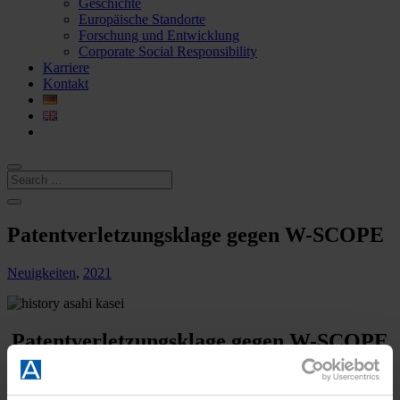
Geschichte
Europäische Standorte
Forschung und Entwicklung
Corporate Social Responsibility
Karriere
Kontakt
Patentverletzungsklage gegen W-SCOPE
Neuigkeiten
,
2021
Patentverletzungsklage gegen W-SCOPE
Corporation und andere – Korean
Intellectual Property Trial and Appeal