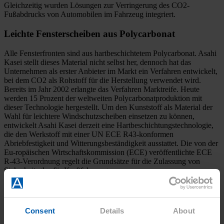
Gleichzeitig wurden Lösungen zur Verringerung des CO2-
Fußabdrucks von Automobilen im Fahrzeug integriert.
Leichte Fensterscheiben aus Polycarbonat
Alle Fensterfronten sind aus hartbeschichtetem Polycarbonat. Asahi
Kasei stellt dieses Material nicht selbst her, dennoch hat das
Unternehmen als erster Anbieter im Markt ein Verfahren entwickelt,
bei dem CO2 als Rohstoff für die Herstellung verwendet wird.
Bereits im Jahr 2002 erlangte das Verfahren Marktreife. Heute
werden 15 Prozent der weltweiten Polycarbonatproduktion mit
dieser Technologie hergestellt. Um den Kunststoff als Material der
Wahl für leichtere Windschutzscheiben einsetzen zu können,
entwickelt Asahi Kasei derzeit eine Hartbeschichtungstechnologie,
die den Werkstoff mit einer UN ECE R43-konformen
Abriebfestigkeit und Witterungsbeständigkeit ausstattet. Die von der
Eu-ropäischen Wirtschaftskommission (ECE) veröffentlichte ECE
R-43-Verordnung regelt die Grundsätze für die Zulassung von
Sicherheitsglas für Kraftfahrzeuge.
Nachhaltige Stoffe und moderne Lichttechnologie
prägen den Innenraum
Consent
Details
About
Die Innenraumoberflächen sind mit Dinamica® bezogen, einem