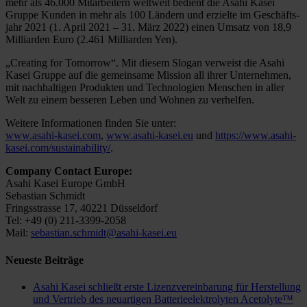
mehr als 46.000 Mitarbeitern weltweit bedient die Asahi Kasei
Gruppe Kunden in mehr als 100 Ländern und erzielte im Geschäfts-
jahr 2021 (1. April 2021 – 31. März 2022) einen Umsatz von 18,9
Milliarden Euro (2.461 Milliarden Yen).
„Creating for Tomorrow“. Mit diesem Slogan verweist die Asahi
Kasei Gruppe auf die gemeinsame Mission all ihrer Unternehmen,
mit nachhaltigen Produkten und Technologien Menschen in aller
Welt zu einem besseren Leben und Wohnen zu verhelfen.
Weitere Informationen finden Sie unter:
www.asahi-kasei.com
,
www.asahi-kasei.eu
und
https://www.asahi-
kasei.com/sustainability/
.
Company Contact Europe:
Asahi Kasei Europe GmbH
Sebastian Schmidt
Fringsstrasse 17, 40221 Düsseldorf
Tel: +49 (0) 211-3399-2058
Mail:
sebastian.schmidt@asahi-kasei.eu
Neueste Beiträge
Asahi Kasei schließt erste Lizenzvereinbarung für Herstellung
und Vertrieb des neuartigen Batterieelektrolyten Acetolyte™