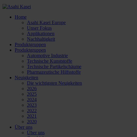
Home
Asahi Kasei Europe
Unser Fokus
Applikationen
Nachhaltigkeit
Produktgruppen
Produktgruppen
Automotive Industrie
Technische Kunststoffe
Technische Partikelschäume
Pharmazeutische Hilfsstoffe
Neuigkeiten
Die wichtigsten Neuigkeiten
2026
2025
2024
2023
2022
2021
2020
Über uns
Über uns