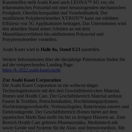
Kunststoffen stellt Asahi Kasei auch LEONA™ SG vor, ein
teilaromatisches Polyamid mit einer herausragenden mechanischen
Festigkeit, Oberflächenqualität und Verarbeitbarkeit. Der
modifizierte Polyphenylenether XYRON™ kann zur erhöhten
Effizienz von 5G Applikationen beitragen. Das Unternehmen wird
den aktuellen Stand seiner Arbeiten an mit dem
Massebilanzverfahren bio-attribuiertem Polyacetal und
Polyphenylenether vorstellen.
Asahi Kasei wird in
Halle 8a, Stand E23
ausstellen.
Weitere Informationen über die diesjährige Präsentation finden Sie
auf der entsprechenden Landing Page:
https://k-2022.asahi-kasei.eu/de
Zur Asahi Kasei Corporation
Die Asahi Kasei Corporation ist ein weltweit tätiger
Technologiekonzern mit den drei Geschäftsberei-chen Material,
Homes und Health Care. Der Geschäftsbereich Material umfasst
Fasern & Textilien, Petrochemikalien, Hochleistungspolymere,
Hochleistungswerkstoffe, Verbrauchsgüter, Batteriesepa-ratoren und
Elektronikgeräte. Der Geschäftsbereich Homes bietet auf dem
japanischen Markt Bau-stoffe bis hin zu fertigen Häusern an. Zum
Bereich Health Care gehören Pharmazeutika, Medizintech-nik
sowie Geräte und Systeme für die Akut- und Intensivmedizin. Mit