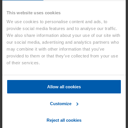
hochwertigen Mikrofaser-Veloursleder, das teilweise aus recyceltem
Polyester besteht und vom italienischen Unternehmen Miko, einer
This website uses cookies
Tochterfirma von Sage Automotive Interiors (Teil der Asahi Kasei
Grupp) hergestellt wird. Sage Automotive Interiors hat weitere
We use cookies to personalise content and ads, to
Produkte im Portfolio, die aus recyceltem PET, biobasiertem PET,
Mischungen aus naturbelassenen Rohstoffen oder auch aus
provide social media features and to analyse our traffic.
Meeresplastik bestehen. Alle Stoffe können antiviral und
We also share information about your use of our site with
antibakteriell sowie flüssigkeitsabweisend und schmutzabweisend
our social media, advertising and analytics partners who
ausgerüstet werden.
may combine it with other information that you’ve
Das transparente optische Polymer AZP™ auf dem Innendisplay
provided to them or that they’ve collected from your use
weist eine niedrige Doppelbrechung auf und sorgt für eine perfekte
of their services.
Sichtbarkeit des Bildschirms ohne Regenbogeneffekt, bei dem ein
Betrachter von selbstleuchtenden Bildern an Kanten im Bild
Farbverläufe wahrnimmt, die nicht beabsichtigt sind. Der Innenraum
ist ebenfalls mit Lichttechnologie ausgestattet, wobei
halbtransparente und hinterleuchtete Gewebe aus PET, aber auch
Allow all cookies
ultradünne optische Kunststofffasern verwendet werden, die in
verschiedene Oberflächen eingewoben sind.
Customize
Reject all cookies