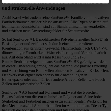
Innovative Partikelschäume für Batteriezellenhalter
und strukturelle Anwendungen
Asahi Kasei wird zudem seine SunForce™-Familie von innovativen
Partikelschäumen auf der Messe ausstellen. Alle Typen basieren auf
technischen Kunststoffen, sind auf Standardmaschinen verarbeitbar
und eröffnen neue Anwendungsfelder für Schaumstoffe.
So hat SunForce™ BE modifizierten Polyphenylenether (mPPE) als
Basispolymer und zeichnet sich durch eine unübertroffene
Kombination aus geringem Gewicht, Flammschutz nach UL94 V-0,
dünnwandiger Formbarkeit, Wärmeisolierung und Verarbeitbarkeit
aus. Auf dem Stand wird Asahi Kasei 4680 und 2170
Rundzellenhalter zeigen, die aus SunForce™ BE gefertigt wurden.
In dieser Anwendung ermöglicht das Material die präzise Fixierung
und Ausrichtung von Rundzellen ohne den Einsatz von Klebstoffen.
Der Werkstoff eignet sich ebenso für Anwendungen in
Batteriepacks oder auch für jede andere Art von Zellen wie Pouch-
Zellen und prismatische Zellen.
SunForce™ AS basiert auf Polyamid und weist die typischen
Eigenschaften von diesem technischen Polymer auf. Seine hohe
Steifigkeit und Festigkeit machen es zu einem idealen Werkstoff für
den Metallersatz bei Strukturbauteilen im Automobilbau. Dieser Typ
hat auch die höchsten chemischen und hitzebeständigen