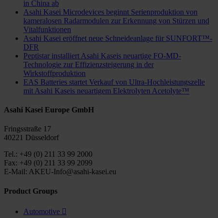
in China ab
Asahi Kasei Microdevices beginnt Serienproduktion von
kameralosen Radarmodulen zur Erkennung von Stürzen und
Vitalfunktionen
Asahi Kasei eröffnet neue Schneideanlage für SUNFORT™-
DFR
Peptistar installiert Asahi Kaseis neuartige FO-MD-
Technologie zur Effizienzsteigerung in der
Wirkstoffproduktion
EAS Batteries startet Verkauf von Ultra-Hochleistungszelle
mit Asahi Kaseis neuartigem Elektrolyten Acetolyte™
Asahi Kasei Europe GmbH
Fringsstraße 17
40221 Düsseldorf
Tel.: +49 (0) 211 33 99 2000
Fax: +49 (0) 211 33 99 2099
E-Mail: AKEU-Info@asahi-kasei.eu
Product Groups
Automotive
