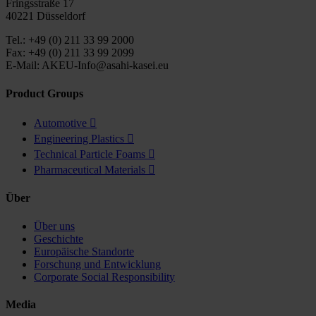
Fringsstraße 17
40221 Düsseldorf
Tel.: +49 (0) 211 33 99 2000
Fax: +49 (0) 211 33 99 2099
E-Mail: AKEU-Info@asahi-kasei.eu
Product Groups
Automotive

Engineering Plastics

Technical Particle Foams

Pharmaceutical Materials

Über
Über uns
Geschichte
Europäische Standorte
Forschung und Entwicklung
Corporate Social Responsibility
Media