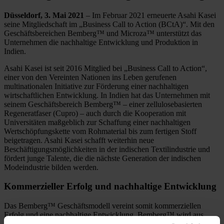
Düsseldorf, 3. Mai 2021
– Im Februar 2021 erneuerte Asahi Kasei
seine Mitgliedschaft im „Business Call to Action (BCtA)“. Mit den
Geschäftsbereichen Bemberg™ und Microza™ unterstützt das
Unternehmen die nachhaltige Entwicklung und Produktion in
Indien.
Asahi Kasei ist seit 2016 Mitglied bei „Business Call to Action“,
einer von den Vereinten Nationen ins Leben gerufenen
multinationalen Initiative zur Förderung einer nachhaltigen
wirtschaftlichen Entwicklung. In Indien hat das Unternehmen mit
seinem Geschäftsbereich Bemberg™ – einer zellulosebasierten
Regeneratfaser (Cupro) – auch durch die Kooperation mit
Universitäten maßgeblich zur Schaffung einer nachhaltigen
Wertschöpfungskette vom Rohmaterial bis zum fertigen Stoff
beigetragen. Asahi Kasei schafft weiterhin neue
Beschäftigungsmöglichkeiten in der indischen Textilindustrie und
fördert junge Talente, die die nächste Generation der indischen
Modeindustrie bilden werden.
Kommerzieller Erfolg und nachhaltige Entwicklung
Das Bemberg™ Geschäftsmodell vereint somit kommerziellen
Erfolg und eine nachhaltige Entwicklung. Bemberg™ wird aus
Baumwoll-Linter gewonnen, einem Flaum, der ursprünglich nicht