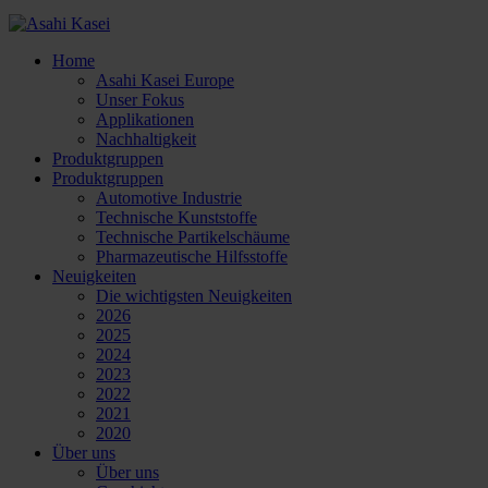
Home
Asahi Kasei Europe
Unser Fokus
Applikationen
Nachhaltigkeit
Produktgruppen
Produktgruppen
Automotive Industrie
Technische Kunststoffe
Technische Partikelschäume
Pharmazeutische Hilfsstoffe
Neuigkeiten
Die wichtigsten Neuigkeiten
2026
2025
2024
2023
2022
2021
2020
Über uns
Über uns