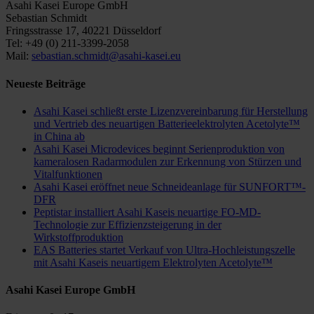
Asahi Kasei Europe GmbH
Sebastian Schmidt
Fringsstrasse 17, 40221 Düsseldorf
Tel: +49 (0) 211-3399-2058
Mail:
sebastian.schmidt@asahi-kasei.eu
Neueste Beiträge
Asahi Kasei schließt erste Lizenzvereinbarung für Herstellung
und Vertrieb des neuartigen Batterieelektrolyten Acetolyte™
in China ab
Asahi Kasei Microdevices beginnt Serienproduktion von
kameralosen Radarmodulen zur Erkennung von Stürzen und
Vitalfunktionen
Asahi Kasei eröffnet neue Schneideanlage für SUNFORT™-
DFR
Peptistar installiert Asahi Kaseis neuartige FO-MD-
Technologie zur Effizienzsteigerung in der
Wirkstoffproduktion
EAS Batteries startet Verkauf von Ultra-Hochleistungszelle
mit Asahi Kaseis neuartigem Elektrolyten Acetolyte™
Asahi Kasei Europe GmbH