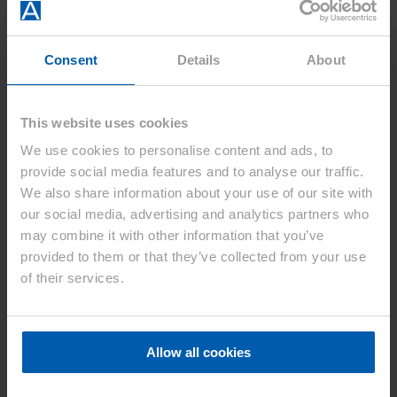
für die Nutzung in Stoffen verwendet wird. Futter von hochwertigen
Anzügen sowie traditionelle Gewänder, Bettwäsche und
Sportbekleidung sind typische Anwendungen des Materials.
Consent
Details
About
Zusätzlich plant das Unternehmen derzeit die Installation von
This website uses cookies
industriellen Abwasserbehandlungssystemen, die für die nachhaltige
Entwicklung der Textilindustrie essentiell sind. Hierfür ist der
We use cookies to personalise content and ads, to
Einsatz von Microza™ vorgesehen, einer Hohlfasermembran für
provide social media features and to analyse our traffic.
Filtrationssysteme aus Polyvinylidenfluorid (PVDF). Diese
Membran umfasst einen weiten Anwendungsbereich, von
We also share information about your use of our site with
Chemikalien und hochpräziser Elektronik bis hin zu Trinkwasser,
our social media, advertising and analytics partners who
Abwasser, Lebensmitteln, Pharmazeutika, Kraftwerken und
may combine it with other information that you’ve
Umweltschutz.
provided to them or that they’ve collected from your use
Fast ein halbes Jahrhundert Bemberg™ in Indien
of their services.
1976 wurde Bemberg™ erstmals nach Indien exportiert. Seitdem
werden vor allem von indischen Frauen getragene traditionelle
Kleidungsstücke aus der regenerativen Faser hergestellt. Mit einem
wachsenden Exportvolumen von über 4.000 Tonnen pro Jahr ist
Allow all cookies
Indien derzeit der Kernmarkt des Bemberg™-Geschäfts. Durch die
direkte und indirekte Beteiligung an der Bemberg™-