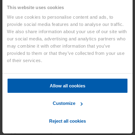
World Rally Championship 2020
This website uses cookies
Asahi Kasei wird offizieller TOYOTA GAZOO Racing Partner
We use cookies to personalise content and ads, to
(TGR) bei der FIA World Rally Championship (WRC) 2020. Die
provide social media features and to analyse our traffic.
WRC ist die weltweit führende Rallye-Serie und konfrontiert Fahrer
und Fahrzeuge mit den härtesten und vielfältigsten Bedingungen.
We also share information about your use of our site with
our social media, advertising and analytics partners who
Als TOYOTA GAZOO Racing Partner zu sehen
may combine it with other information that you’ve
provided to them or that they’ve collected from your use
Während der WRC 2020 wird das Asahi Kasei-Logo auf den A-
Säulen der Toyota Yaris-Fahrzeuge sowie auf dem linken oberen
of their services.
Arm der Rennanzüge aller Fahrer an prominenter Stelle zu sehen
sein.
Asahi Kasei ist seit 2018 ein offizieller Partner der WRC. Auch im
Allow all cookies
Jahr 2020 wird das Asahi Kasei-Logo bei WRC-Veranstaltungen
prominent auf den Windschutzscheiben der teilnehmenden
Fahrzeuge sowie entlang der Strecke in den Austragungsstädten und
der Umgebung zu sehen sein. Weitere Informationen über die WRC
Customize
finden Sie unter
www.wrc.com/en/
.
Die Bedeutung für Asahi Kasei
Reject all cookies
Das japanische Technologieunternehmen baut sein Geschäft im