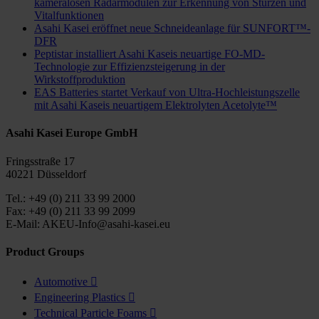
kameralosen Radarmodulen zur Erkennung von Stürzen und
Vitalfunktionen
Asahi Kasei eröffnet neue Schneideanlage für SUNFORT™-
DFR
Peptistar installiert Asahi Kaseis neuartige FO-MD-
Technologie zur Effizienzsteigerung in der
Wirkstoffproduktion
EAS Batteries startet Verkauf von Ultra-Hochleistungszelle
mit Asahi Kaseis neuartigem Elektrolyten Acetolyte™
Asahi Kasei Europe GmbH
Fringsstraße 17
40221 Düsseldorf
Tel.: +49 (0) 211 33 99 2000
Fax: +49 (0) 211 33 99 2099
E-Mail: AKEU-Info@asahi-kasei.eu
Product Groups
Automotive

Engineering Plastics

Technical Particle Foams
