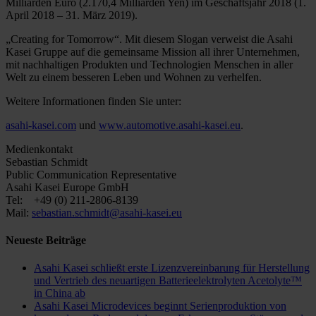
Milliarden Euro (2.170,4 Milliarden Yen) im Geschäftsjahr 2018 (1.
April 2018 – 31. März 2019).
„Creating for Tomorrow“. Mit diesem Slogan verweist die Asahi
Kasei Gruppe auf die gemeinsame Mission all ihrer Unternehmen,
mit nachhaltigen Produkten und Technologien Menschen in aller
Welt zu einem besseren Leben und Wohnen zu verhelfen.
Weitere Informationen finden Sie unter:
asahi-kasei.com
und
www.automotive.asahi-kasei.eu
.
Medienkontakt
Sebastian Schmidt
Public Communication Representative
Asahi Kasei Europe GmbH
Tel: +49 (0) 211-2806-8139
Mail:
sebastian.schmidt@asahi-kasei.eu
Neueste Beiträge
Asahi Kasei schließt erste Lizenzvereinbarung für Herstellung
und Vertrieb des neuartigen Batterieelektrolyten Acetolyte™
in China ab
Asahi Kasei Microdevices beginnt Serienproduktion von