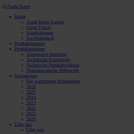
Home
Asahi Kasei Europe
Unser Fokus
Applikationen
Nachhaltigkeit
Produktgruppen
Produktgruppen
Automotive Industrie
Technische Kunststoffe
Technische Partikelschäume
Pharmazeutische Hilfsstoffe
Neuigkeiten
Die wichtigsten Neuigkeiten
2026
2025
2024
2023
2022
2021
2020
Über uns
Über uns