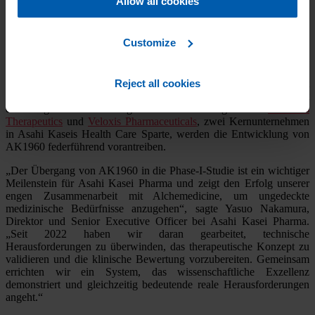
Allow all cookies
kontrollierender Erkrankungen beitragen, wie beispielsweise
refraktären chronischen Nierenerkrankungen.
Customize
Im Jahr 2022 schlossen Asahi Kasei Pharma und Alchemedicine
einen
exklusiven Lizenzvertrag
. Asahi Kasei Pharma erwarb dabei
die weltweiten Rechte zur Entwicklung und Vermarktung des ETA-
Rezeptorantagonisten von Alchemedicine. Während in Japan derzeit
Reject all cookies
präklinische Studien und Phase-I-Studien durchgeführt werden, ist
das Programm für den globalen Markt vorgesehen.
Calliditas
Therapeutics
und
Veloxis Pharmaceuticals
, zwei Kernunternehmen
in Asahi Kaseis Health Care Sparte, werden die Entwicklung von
AK1960 federführend vorantreiben.
„Der Übergang von AK1960 in die Phase-I-Studie ist ein wichtiger
Meilenstein für Asahi Kasei Pharma und zeigt den Erfolg unserer
engen Zusammenarbeit mit Alchemedicine, um ungedeckte
medizinische Bedürfnisse anzugehen“, sagte Yasuo Nakamura,
Direktor und Senior Executive Officer bei Asahi Kasei Pharma.
„Seit 2022 haben wir daran gearbeitet, technische
Herausforderungen zu überwinden, das therapeutische Konzept zu
validieren und die klinische Bewertung vorzubereiten. Gemeinsam
errichten wir ein System, das wissenschaftliche Exzellenz
demonstriert und gleichzeitig bedeutende reale Herausforderungen
angeht.“