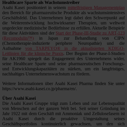
Healthcare Sparte als Wachstumstreiber
Asahi Kasei positioniert in seinem
mittelfristigen Managementplan
den Bereich für pharmazeutische Produkte als wachstumsintensives
Geschäftsfeld. Das Unternehmen legt dabei den Schwerpunkt auf
die Weiterentwicklung hochwirksamer Therapien, um weltweit
ungedeckte medizinische Bedürfnisse zu erfüllen. Aktuelle Beispiele
für diese Aktivitäten sind der
Start der Phase-III-Studie zu ART-123
(Recomodulin™)
in Japan zur Behandlung von CIPN
(Chemotherapie-induzierte periphere Neuropathie) und die
Aufnahme
von TARPEYO® in die aktualisierten KDIGO-
Leitlinien für die klinische Praxis
. Der Beginn der Phase-I-Studien
für AK1960 spiegelt das Engagement des Unternehmens wider,
seine Healthcare Sparte und seine pharmazeutischen Forschungs-
und Entwicklungskapazitäten zu stärken, um ein langfristiges,
nachhaltiges Unternehmenswachstum zu fördern.
Weitere Informationen über Asahi Kasei Pharma finden Sie unter
https://www.asahi-kasei.co.jp/pharma/en/.
Über Asahi Kasei
Die Asahi Kasei Gruppe trägt zum Leben und zur Lebensqualität
von Menschen auf der ganzen Welt bei. Seit seiner Gründung im
Jahr 1922 mit dem Geschäft mit Ammoniak und Zellulosefasern ist
Asahi Kasei durch die proaktive Umgestaltung seines
Geschäftsportfolios kontinuierlich gewachsen, um den sich