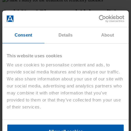
Asahi Kasei Pharma und Alchemedicine
starten Phase-1 Studie für neuartigen
therapeutischen Wirkstoffkandidaten für
die Behandlung refraktärer
Consent
Details
About
Erkrankungen
This website uses cookies
TOKIO – 18. Februar 2026 – Asahi Kasei Pharma, ein globaler
Anbieter von Gesundheits- und Pharmalösungen, hat bekannt
We use cookies to personalise content and ads, to
gegeben, dass sein neuartiger Therapie-Kandidat AK1960 nach
provide social media features and to analyse our traffic.
einer erfolgreichen präklinischen Phase in die klinische Phase-I-
Studie übergegangen ist. Entwickelt in Zusammenarbeit mit
We also share information about your use of our site with
dem japanischen Unternehmen Alchemedicine ist AK1960 ein
our social media, advertising and analytics partners who
selektiver Endothelin-A-Rezeptor-Antagonist (ETA), der zur
may combine it with other information that you’ve
Behandlung verschiedener refraktärer Erkrankungen
eingesetzt werden kann – Erkrankungen, die gegenüber
provided to them or that they’ve collected from your use
Standardtherapien resistent sind.
of their services.
AK1960 ist ein kleines Molekül, das eine hohe Selektivität und eine
starke Hemmung des ETA-Rezeptors aufweist. In Tiermodellen für
Nierenerkrankungen hat es bereits seine Wirksamkeit unter Beweis
gestellt. AK1960 soll zur Behandlung verschiedener schwer zu