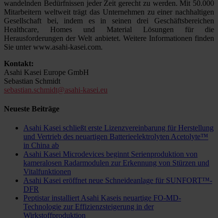
wandelnden Bedürfnissen jeder Zeit gerecht zu werden. Mit 50.000
Mitarbeitern weltweit trägt das Unternehmen zu einer nachhaltigen
Gesellschaft bei, indem es in seinen drei Geschäftsbereichen
Healthcare, Homes und Material Lösungen für die
Herausforderungen der Welt anbietet. Weitere Informationen finden
Sie unter www.asahi-kasei.com.
Kontakt:
Asahi Kasei Europe GmbH
Sebastian Schmidt
sebastian.schmidt@asahi-kasei.eu
Neueste Beiträge
Asahi Kasei schließt erste Lizenzvereinbarung für Herstellung
und Vertrieb des neuartigen Batterieelektrolyten Acetolyte™
in China ab
Asahi Kasei Microdevices beginnt Serienproduktion von
kameralosen Radarmodulen zur Erkennung von Stürzen und
Vitalfunktionen
Asahi Kasei eröffnet neue Schneideanlage für SUNFORT™-
DFR
Peptistar installiert Asahi Kaseis neuartige FO-MD-
Technologie zur Effizienzsteigerung in der
Wirkstoffproduktion