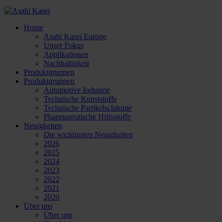
Home
Asahi Kasei Europe
Unser Fokus
Applikationen
Nachhaltigkeit
Produktgruppen
Produktgruppen
Automotive Industrie
Technische Kunststoffe
Technische Partikelschäume
Pharmazeutische Hilfsstoffe
Neuigkeiten
Die wichtigsten Neuigkeiten
2026
2025
2024
2023
2022
2021
2020
Über uns
Über uns