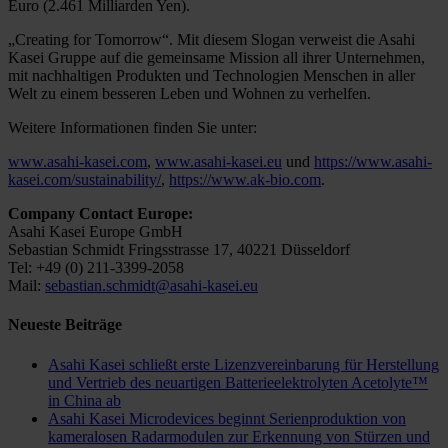
Euro (2.461 Milliarden Yen).
„Creating for Tomorrow“. Mit diesem Slogan verweist die Asahi
Kasei Gruppe auf die gemeinsame Mission all ihrer Unternehmen,
mit nachhaltigen Produkten und Technologien Menschen in aller
Welt zu einem besseren Leben und Wohnen zu verhelfen.
Weitere Informationen finden Sie unter:
www.asahi-kasei.com
,
www.asahi-kasei.eu
und
https://www.asahi-
kasei.com/sustainability/
,
https://www.ak-bio.com
.
Company Contact Europe:
Asahi Kasei Europe GmbH
Sebastian Schmidt Fringsstrasse 17, 40221 Düsseldorf
Tel: +49 (0) 211-3399-2058
Mail:
sebastian.schmidt@asahi-kasei.eu
Neueste Beiträge
Asahi Kasei schließt erste Lizenzvereinbarung für Herstellung
und Vertrieb des neuartigen Batterieelektrolyten Acetolyte™
in China ab
Asahi Kasei Microdevices beginnt Serienproduktion von
kameralosen Radarmodulen zur Erkennung von Stürzen und