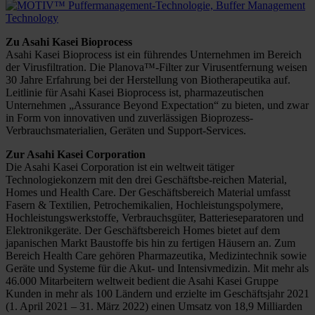
Zu Asahi Kasei Bioprocess
Asahi Kasei Bioprocess ist ein führendes Unternehmen im Bereich
der Virusfiltration. Die Planova™-Filter zur Virusentfernung weisen
30 Jahre Erfahrung bei der Herstellung von Biotherapeutika auf.
Leitlinie für Asahi Kasei Bioprocess ist, pharmazeutischen
Unternehmen „Assurance Beyond Expectation“ zu bieten, und zwar
in Form von innovativen und zuverlässigen Bioprozess-
Verbrauchsmaterialien, Geräten und Support-Services.
Zur Asahi Kasei Corporation
Die Asahi Kasei Corporation ist ein weltweit tätiger
Technologiekonzern mit den drei Geschäftsbe-reichen Material,
Homes und Health Care. Der Geschäftsbereich Material umfasst
Fasern & Textilien, Petrochemikalien, Hochleistungspolymere,
Hochleistungswerkstoffe, Verbrauchsgüter, Batterieseparatoren und
Elektronikgeräte. Der Geschäftsbereich Homes bietet auf dem
japanischen Markt Baustoffe bis hin zu fertigen Häusern an. Zum
Bereich Health Care gehören Pharmazeutika, Medizintechnik sowie
Geräte und Systeme für die Akut- und Intensivmedizin. Mit mehr als
46.000 Mitarbeitern weltweit bedient die Asahi Kasei Gruppe
Kunden in mehr als 100 Ländern und erzielte im Geschäftsjahr 2021
(1. April 2021 – 31. März 2022) einen Umsatz von 18,9 Milliarden