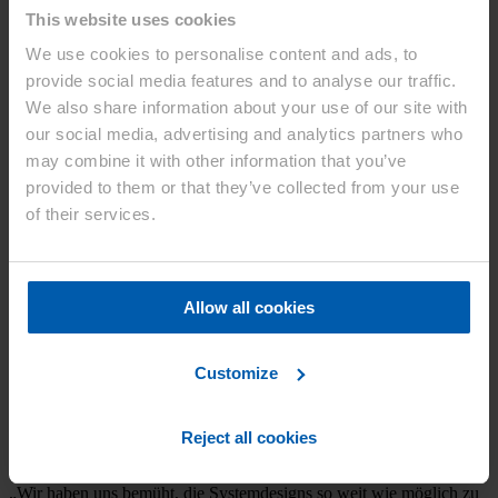
Entwicklung verwendet, die traditionell die Lagerung in großen
This website uses cookies
Tanklagern erfordert. MOTIV™ kann Puffer aus Konzentraten in
kleinen Einwegbeuteln mischen und wird mit Sensoren gesteuert,
We use cookies to personalise content and ads, to
um die Präzision zu erhalten und zu gewährleisten. Das System ist
provide social media features and to analyse our traffic.
ebenfalls in der Lage, Puffer nach genauen Spezifikationen zu
We also share information about your use of our site with
mischen, die während eines nachgeschalteten
Entwicklungsprozesses benötigt werden, und kann eine Vielzahl
our social media, advertising and analytics partners who
von Pufferformulierungen verarbeiten.
may combine it with other information that you’ve
provided to them or that they’ve collected from your use
of their services.
Nachhaltige Arzneimittelherstellung
Darüber hinaus wird MOTIV™ durch die integrierte OCELOT™
Allow all cookies
System Control Software automatisiert, eine Technologie, die sich in
einem universell kompatiblen Format in anlagenweite
Kontrollsysteme integriert bzw. mit ihnen kommuniziert. Dies
Customize
ermöglicht eine weitreichende Datenerfassung und -analyse.
OCELOT™ macht den gesamten Prozess wiederholbar und trägt
außerdem dazu bei, den im Entwicklungsprozess entstehenden
Abfall zu reduzieren. Das Zusammenspiel beider Technologien
Reject all cookies
erlaubt eine nachhaltigere Art der Arzneimittelherstellung.
„Wir haben uns bemüht, die Systemdesigns so weit wie möglich zu