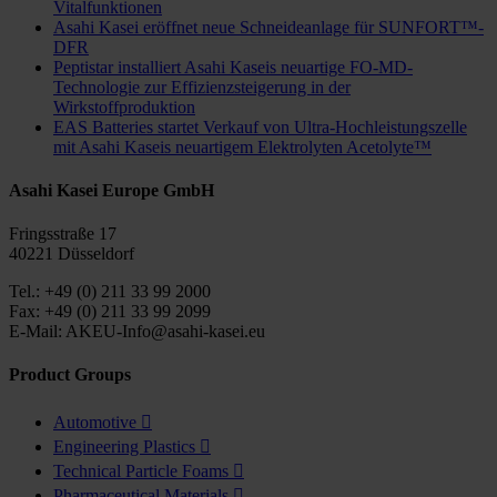
Vitalfunktionen
Asahi Kasei eröffnet neue Schneideanlage für SUNFORT™-
DFR
Peptistar installiert Asahi Kaseis neuartige FO-MD-
Technologie zur Effizienzsteigerung in der
Wirkstoffproduktion
EAS Batteries startet Verkauf von Ultra-Hochleistungszelle
mit Asahi Kaseis neuartigem Elektrolyten Acetolyte™
Asahi Kasei Europe GmbH
Fringsstraße 17
40221 Düsseldorf
Tel.: +49 (0) 211 33 99 2000
Fax: +49 (0) 211 33 99 2099
E-Mail: AKEU-Info@asahi-kasei.eu
Product Groups
Automotive

Engineering Plastics

Technical Particle Foams

Pharmaceutical Materials
