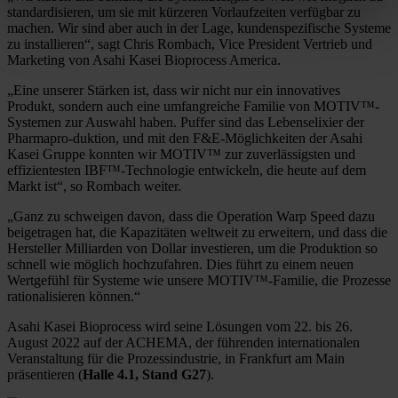
standardisieren, um sie mit kürzeren Vorlaufzeiten verfügbar zu
machen. Wir sind aber auch in der Lage, kundenspezifische Systeme
zu installieren“, sagt Chris Rombach, Vice President Vertrieb und
Marketing von Asahi Kasei Bioprocess America.
„Eine unserer Stärken ist, dass wir nicht nur ein innovatives
Produkt, sondern auch eine umfangreiche Familie von MOTIV™-
Systemen zur Auswahl haben. Puffer sind das Lebenselixier der
Pharmapro-duktion, und mit den F&E-Möglichkeiten der Asahi
Kasei Gruppe konnten wir MOTIV™ zur zuverlässigsten und
effizientesten IBF™-Technologie entwickeln, die heute auf dem
Markt ist“, so Rombach weiter.
„Ganz zu schweigen davon, dass die Operation Warp Speed dazu
beigetragen hat, die Kapazitäten weltweit zu erweitern, und dass die
Hersteller Milliarden von Dollar investieren, um die Produktion so
schnell wie möglich hochzufahren. Dies führt zu einem neuen
Wertgefühl für Systeme wie unsere MOTIV™-Familie, die Prozesse
rationalisieren können.“
Asahi Kasei Bioprocess wird seine Lösungen vom 22. bis 26.
August 2022 auf der ACHEMA, der führenden internationalen
Veranstaltung für die Prozessindustrie, in Frankfurt am Main
präsentieren (
Halle 4.1, Stand G27
).