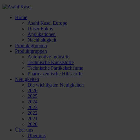
Home
Asahi Kasei Europe
Unser Fokus
Applikationen
Nachhaltigkeit
Produktgruppen
Produktgruppen
Automotive Industrie
Technische Kunststoffe
Technische Partikelschäume
Pharmazeutische Hilfsstoffe
Neuigkeiten
Die wichtigsten Neuigkeiten
2026
2025
2024
2023
2022
2021
2020
Über uns
Über uns