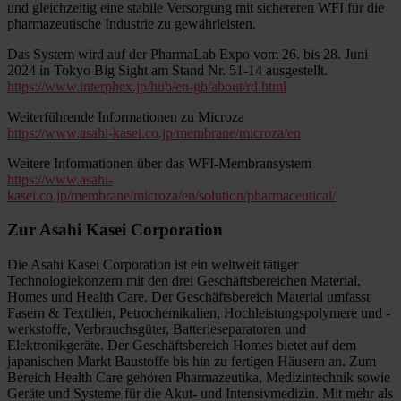
und gleichzeitig eine stabile Versorgung mit sichereren WFI für die
pharmazeutische Industrie zu gewährleisten.
Das System wird auf der PharmaLab Expo vom 26. bis 28. Juni
2024 in Tokyo Big Sight am Stand Nr. 51-14 ausgestellt.
https://www.interphex.jp/hub/en-gb/about/rd.html
Weiterführende Informationen zu Microza
https://www.asahi-kasei.co.jp/membrane/microza/en
Weitere Informationen über das WFI-Membransystem
https://www.asahi-
kasei.co.jp/membrane/microza/en/solution/pharmaceutical/
Zur Asahi Kasei Corporation
Die Asahi Kasei Corporation ist ein weltweit tätiger
Technologiekonzern mit den drei Geschäftsbereichen Material,
Homes und Health Care. Der Geschäftsbereich Material umfasst
Fasern & Textilien, Petrochemikalien, Hochleistungspolymere und -
werkstoffe, Verbrauchsgüter, Batterieseparatoren und
Elektronikgeräte. Der Geschäftsbereich Homes bietet auf dem
japanischen Markt Baustoffe bis hin zu fertigen Häusern an. Zum
Bereich Health Care gehören Pharmazeutika, Medizintechnik sowie
Geräte und Systeme für die Akut- und Intensivmedizin. Mit mehr als