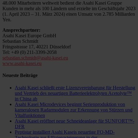
48.000 Mitarbeitern weltweit bedient die Asahi Kasei Gruppe
Kunden in mehr als 100 Ländern und erzielte im Geschäftsjahr 2023
(1. April 2023 – 31. März 2024) einen Umsatz von 2.785 Milliarden
Yen.
Ansprechpartner:
Asahi Kasei Europe GmbH
Sebastian Schmidt
Fringsstrasse 17, 40221 Düsseldorf
Tel: +49 (0) 211-3399-2058
sebastian.schmidt@asahi-kasei.eu
www.asahi-kasei.eu
Neueste Beiträge
Asahi Kasei schließt erste Lizenzvereinbarung für Herstellung
und Vertrieb des neuartigen Batterieelektrolyten Acetolyte™
in China ab
Asahi Kasei Microdevices beginnt Serienproduktion von
kameralosen Radarmodulen zur Erkennung von Stürzen und
Vitalfunktionen
Asahi Kasei eröffnet neue Schneideanlage für SUNFORT™-
DFR
Peptistar installiert Asahi Kaseis neuartige FO-MD-
Technologie zur Effizienzsteigerung in der