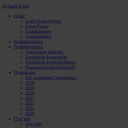
Home
Asahi Kasei Europe
Unser Fokus
Applikationen
Nachhaltigkeit
Produktgruppen
Produktgruppen
Automotive Industrie
Technische Kunststoffe
Technische Partikelschäume
Pharmazeutische Hilfsstoffe
Neuigkeiten
Die wichtigsten Neuigkeiten
2026
2025
2024
2023
2022
2021
2020
Über uns
Über uns