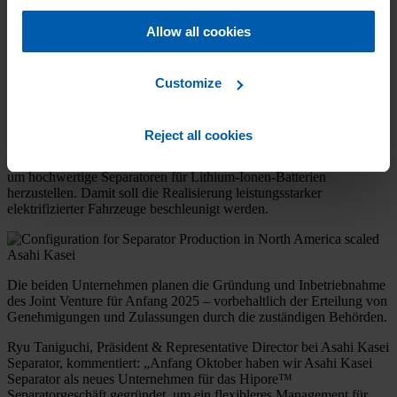
Asahi Kasei Honda Battery Separator Corporation (vorläufiger
Name) umbenannt werden soll. Honda Canada Inc., eine
Allow all cookies
Tochtergesellschaft von Honda in Kanada, wird einen Anteil von 25
% erwerben, indem sie neue Aktien zeichnet, die von E-Materials
über eine Zuteilung durch Dritte ausgegeben werden.
Customize
Honda wird insgesamt 417 Mio. C$ (300 Mio. USD) investieren,
wobei die Zeichnung neuer Aktien und andere Investitionen in
diesem Joint Venture kombiniert werden. Die beiden Unternehmen
Reject all cookies
werden die Stärken des jeweils anderen Unternehmens kombinieren,
z. B. Expertisen im Bereich Materialforschung und Elektrifizierung,
um hochwertige Separatoren für Lithium-Ionen-Batterien
herzustellen. Damit soll die Realisierung leistungsstarker
elektrifizierter Fahrzeuge beschleunigt werden.
Die beiden Unternehmen planen die Gründung und Inbetriebnahme
des Joint Venture für Anfang 2025 – vorbehaltlich der Erteilung von
Genehmigungen und Zulassungen durch die zuständigen Behörden.
Ryu Taniguchi, Präsident & Representative Director bei Asahi Kasei
Separator, kommentiert: „Anfang Oktober haben wir Asahi Kasei
Separator als neues Unternehmen für das Hipore™
Separatorgeschäft gegründet, um ein flexibleres Management für