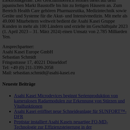
Elektronikgeräte. Der Geschäftsbereich Homes bietet auf dem
japanischen Markt Baustoffe bis hin zu fertigen Häusern an. Zum
Bereich Health Care gehören Pharmazeutika, Medizintechnik sowie
Geräte und Systeme für die Akut- und Intensivmedizin. Mit mehr als
49.000 Mitarbeitern weltweit bedient die Asahi Kasei Gruppe
Kunden in mehr als 100 Ländern und erzielte im Geschäftsjahr 2023
(1. April 2023 – 31. März 2024) einen Umsatz von 2.785 Milliarden
Yen.
Ansprechpartner:
Asahi Kasei Europe GmbH
Sebastian Schmidt
Fringsstrasse 17, 40221 Düsseldorf
Tel: +49 (0) 211-3399-2058
Mail: sebastian.schmidt@asahi-kasei.eu
Neueste Beiträge
Asahi Kasei Microdevices beginnt Serienproduktion von
kameralosen Radarmodulen zur Erkennung von Stürzen und
Vitalfunktionen
Asahi Kasei eröffnet neue Schneideanlage für SUNFORT™-
DFR
Peptistar installiert Asahi Kaseis neuartige FO-MD-
Technologie zur Effizienzsteigerung in der