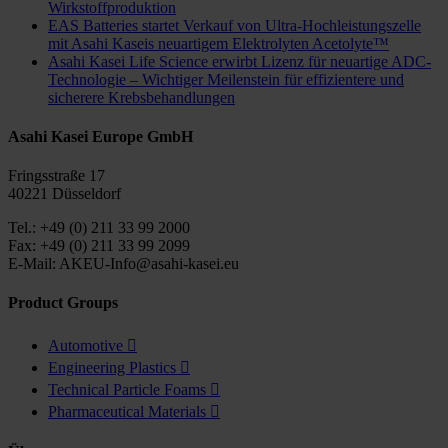
Wirkstoffproduktion
EAS Batteries startet Verkauf von Ultra-Hochleistungszelle
mit Asahi Kaseis neuartigem Elektrolyten Acetolyte™
Asahi Kasei Life Science erwirbt Lizenz für neuartige ADC-
Technologie – Wichtiger Meilenstein für effizientere und
sicherere Krebsbehandlungen
Asahi Kasei Europe GmbH
Fringsstraße 17
40221 Düsseldorf
Tel.: +49 (0) 211 33 99 2000
Fax: +49 (0) 211 33 99 2099
E-Mail: AKEU-Info@asahi-kasei.eu
Product Groups
Automotive

Engineering Plastics

Technical Particle Foams

Pharmaceutical Materials
