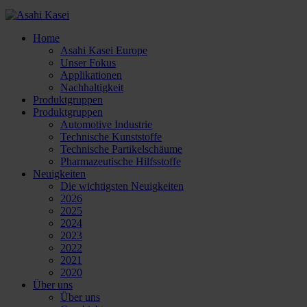
Home
Asahi Kasei Europe
Unser Fokus
Applikationen
Nachhaltigkeit
Produktgruppen
Produktgruppen
Automotive Industrie
Technische Kunststoffe
Technische Partikelschäume
Pharmazeutische Hilfsstoffe
Neuigkeiten
Die wichtigsten Neuigkeiten
2026
2025
2024
2023
2022
2021
2020
Über uns
Über uns