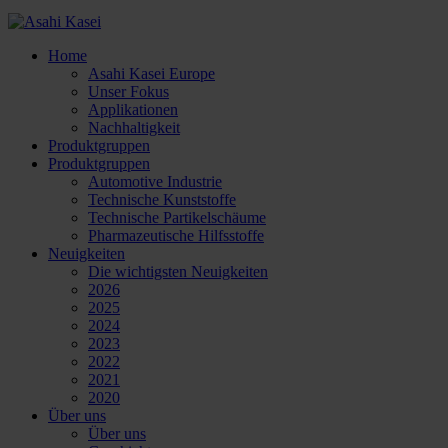
Home
Asahi Kasei Europe
Unser Fokus
Applikationen
Nachhaltigkeit
Produktgruppen
Produktgruppen
Automotive Industrie
Technische Kunststoffe
Technische Partikelschäume
Pharmazeutische Hilfsstoffe
Neuigkeiten
Die wichtigsten Neuigkeiten
2026
2025
2024
2023
2022
2021
2020
Über uns
Über uns