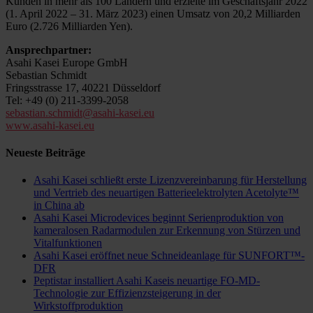
Kunden in mehr als 100 Ländern und erzielte im Geschäftsjahr 2022
(1. April 2022 – 31. März 2023) einen Umsatz von 20,2 Milliarden
Euro (2.726 Milliarden Yen).
Ansprechpartner:
Asahi Kasei Europe GmbH
Sebastian Schmidt
Fringsstrasse 17, 40221 Düsseldorf
Tel: +49 (0) 211-3399-2058
sebastian.schmidt@asahi-kasei.eu
www.asahi-kasei.eu
Neueste Beiträge
Asahi Kasei schließt erste Lizenzvereinbarung für Herstellung
und Vertrieb des neuartigen Batterieelektrolyten Acetolyte™
in China ab
Asahi Kasei Microdevices beginnt Serienproduktion von
kameralosen Radarmodulen zur Erkennung von Stürzen und
Vitalfunktionen
Asahi Kasei eröffnet neue Schneideanlage für SUNFORT™-
DFR
Peptistar installiert Asahi Kaseis neuartige FO-MD-
Technologie zur Effizienzsteigerung in der
Wirkstoffproduktion