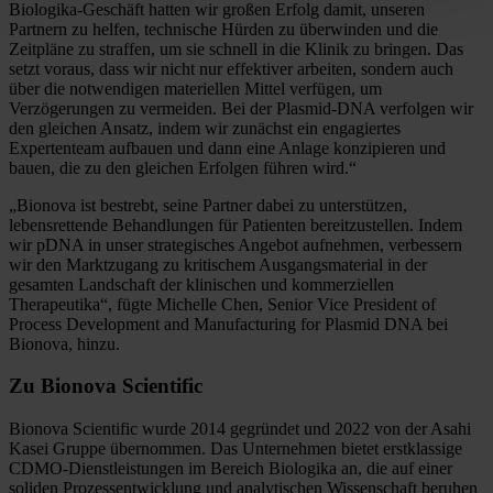
Biologika-Geschäft hatten wir großen Erfolg damit, unseren
Partnern zu helfen, technische Hürden zu überwinden und die
Zeitpläne zu straffen, um sie schnell in die Klinik zu bringen. Das
setzt voraus, dass wir nicht nur effektiver arbeiten, sondern auch
über die notwendigen materiellen Mittel verfügen, um
Verzögerungen zu vermeiden. Bei der Plasmid-DNA verfolgen wir
den gleichen Ansatz, indem wir zunächst ein engagiertes
Expertenteam aufbauen und dann eine Anlage konzipieren und
bauen, die zu den gleichen Erfolgen führen wird.“
„Bionova ist bestrebt, seine Partner dabei zu unterstützen,
lebensrettende Behandlungen für Patienten bereitzustellen. Indem
wir pDNA in unser strategisches Angebot aufnehmen, verbessern
wir den Marktzugang zu kritischem Ausgangsmaterial in der
gesamten Landschaft der klinischen und kommerziellen
Therapeutika“, fügte Michelle Chen, Senior Vice President of
Process Development and Manufacturing for Plasmid DNA bei
Bionova, hinzu.
Zu Bionova Scientific
Bionova Scientific wurde 2014 gegründet und 2022 von der Asahi
Kasei Gruppe übernommen. Das Unternehmen bietet erstklassige
CDMO-Dienstleistungen im Bereich Biologika an, die auf einer
soliden Prozessentwicklung und analytischen Wissenschaft beruhen