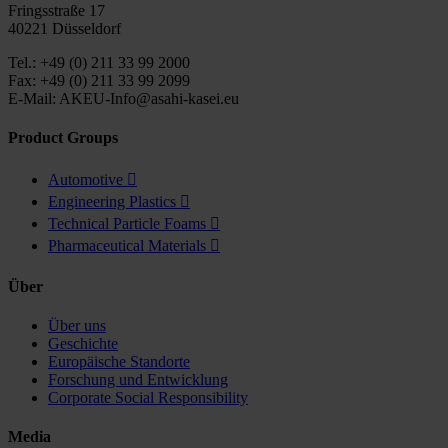
Fringsstraße 17
40221 Düsseldorf
Tel.: +49 (0) 211 33 99 2000
Fax: +49 (0) 211 33 99 2099
E-Mail: AKEU-Info@asahi-kasei.eu
Product Groups
Automotive

Engineering Plastics

Technical Particle Foams

Pharmaceutical Materials

Über
Über uns
Geschichte
Europäische Standorte
Forschung und Entwicklung
Corporate Social Responsibility
Media