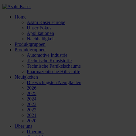
Home
Asahi Kasei Europe
Unser Fokus
Applikationen
Nachhaltigkeit
Produktgruppen
Produktgruppen
Automotive Industrie
Technische Kunststoffe
Technische Partikelschäume
Pharmazeutische Hilfsstoffe
Neuigkeiten
Die wichtigsten Neuigkeiten
2026
2025
2024
2023
2022
2021
2020
Über uns
Über uns