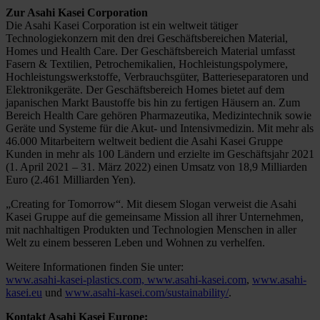
Zur Asahi Kasei Corporation
Die Asahi Kasei Corporation ist ein weltweit tätiger
Technologiekonzern mit den drei Geschäftsbereichen Material,
Homes und Health Care. Der Geschäftsbereich Material umfasst
Fasern & Textilien, Petrochemikalien, Hochleistungspolymere,
Hochleistungswerkstoffe, Verbrauchsgüter, Batterieseparatoren und
Elektronikgeräte. Der Geschäftsbereich Homes bietet auf dem
japanischen Markt Baustoffe bis hin zu fertigen Häusern an. Zum
Bereich Health Care gehören Pharmazeutika, Medizintechnik sowie
Geräte und Systeme für die Akut- und Intensivmedizin. Mit mehr als
46.000 Mitarbeitern weltweit bedient die Asahi Kasei Gruppe
Kunden in mehr als 100 Ländern und erzielte im Geschäftsjahr 2021
(1. April 2021 – 31. März 2022) einen Umsatz von 18,9 Milliarden
Euro (2.461 Milliarden Yen).
„Creating for Tomorrow“. Mit diesem Slogan verweist die Asahi
Kasei Gruppe auf die gemeinsame Mission all ihrer Unternehmen,
mit nachhaltigen Produkten und Technologien Menschen in aller
Welt zu einem besseren Leben und Wohnen zu verhelfen.
Weitere Informationen finden Sie unter:
www.asahi-kasei-plastics.com,
www.asahi-kasei.com
,
www.asahi-
kasei.eu
und
www.asahi-kasei.com/sustainability/
.
Kontakt Asahi Kasei Europe: