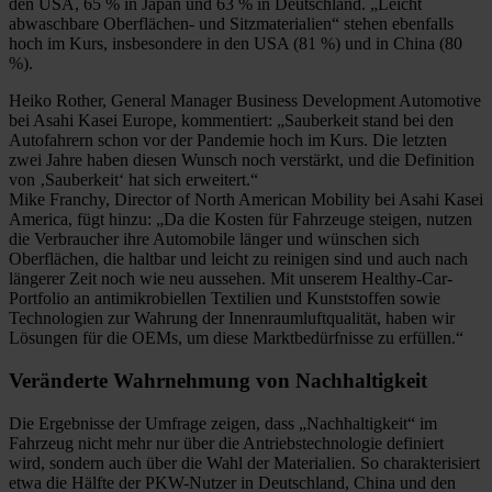
den USA, 65 % in Japan und 63 % in Deutschland. „Leicht
abwaschbare Oberflächen- und Sitzmaterialien“ stehen ebenfalls
hoch im Kurs, insbesondere in den USA (81 %) und in China (80
%).
Heiko Rother, General Manager Business Development Automotive
bei Asahi Kasei Europe, kommentiert: „Sauberkeit stand bei den
Autofahrern schon vor der Pandemie hoch im Kurs. Die letzten
zwei Jahre haben diesen Wunsch noch verstärkt, und die Definition
von ‚Sauberkeit‘ hat sich erweitert.“
Mike Franchy, Director of North American Mobility bei Asahi Kasei
America, fügt hinzu: „Da die Kosten für Fahrzeuge steigen, nutzen
die Verbraucher ihre Automobile länger und wünschen sich
Oberflächen, die haltbar und leicht zu reinigen sind und auch nach
längerer Zeit noch wie neu aussehen. Mit unserem Healthy-Car-
Portfolio an antimikrobiellen Textilien und Kunststoffen sowie
Technologien zur Wahrung der Innenraumluftqualität, haben wir
Lösungen für die OEMs, um diese Marktbedürfnisse zu erfüllen.“
Veränderte Wahrnehmung von Nachhaltigkeit
Die Ergebnisse der Umfrage zeigen, dass „Nachhaltigkeit“ im
Fahrzeug nicht mehr nur über die Antriebstechnologie definiert
wird, sondern auch über die Wahl der Materialien. So charakterisiert
etwa die Hälfte der PKW-Nutzer in Deutschland, China und den