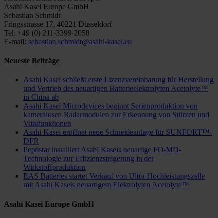
Asahi Kasei Europe GmbH
Sebastian Schmidt
Fringsstrasse 17, 40221 Düsseldorf
Tel: +49 (0) 211-3399-2058
E-mail:
sebastian.schmidt@asahi-kasei.eu
Neueste Beiträge
Asahi Kasei schließt erste Lizenzvereinbarung für Herstellung
und Vertrieb des neuartigen Batterieelektrolyten Acetolyte™
in China ab
Asahi Kasei Microdevices beginnt Serienproduktion von
kameralosen Radarmodulen zur Erkennung von Stürzen und
Vitalfunktionen
Asahi Kasei eröffnet neue Schneideanlage für SUNFORT™-
DFR
Peptistar installiert Asahi Kaseis neuartige FO-MD-
Technologie zur Effizienzsteigerung in der
Wirkstoffproduktion
EAS Batteries startet Verkauf von Ultra-Hochleistungszelle
mit Asahi Kaseis neuartigem Elektrolyten Acetolyte™
Asahi Kasei Europe GmbH