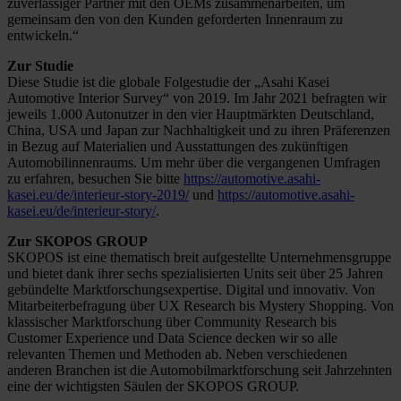
zuverlässiger Partner mit den OEMs zusammenarbeiten, um
gemeinsam den von den Kunden geforderten Innenraum zu
entwickeln.“
Zur Studie
Diese Studie ist die globale Folgestudie der „Asahi Kasei
Automotive Interior Survey“ von 2019. Im Jahr 2021 befragten wir
jeweils 1.000 Autonutzer in den vier Hauptmärkten Deutschland,
China, USA und Japan zur Nachhaltigkeit und zu ihren Präferenzen
in Bezug auf Materialien und Ausstattungen des zukünftigen
Automobilinnenraums. Um mehr über die vergangenen Umfragen
zu erfahren, besuchen Sie bitte
https://automotive.asahi-
kasei.eu/de/interieur-story-2019/
und
https://automotive.asahi-
kasei.eu/de/interieur-story/
.
Zur SKOPOS GROUP
SKOPOS ist eine thematisch breit aufgestellte Unternehmensgruppe
und bietet dank ihrer sechs spezialisierten Units seit über 25 Jahren
gebündelte Marktforschungsexpertise. Digital und innovativ. Von
Mitarbeiterbefragung über UX Research bis Mystery Shopping. Von
klassischer Marktforschung über Community Research bis
Customer Experience und Data Science decken wir so alle
relevanten Themen und Methoden ab. Neben verschiedenen
anderen Branchen ist die Automobilmarktforschung seit Jahrzehnten
eine der wichtigsten Säulen der SKOPOS GROUP.