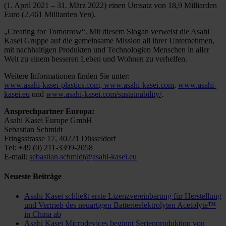
(1. April 2021 – 31. März 2022) einen Umsatz von 18,9 Milliarden
Euro (2.461 Milliarden Yen).
„Creating for Tomorrow“. Mit diesem Slogan verweist die Asahi
Kasei Gruppe auf die gemeinsame Mission all ihrer Unternehmen,
mit nachhaltigen Produkten und Technologien Menschen in aller
Welt zu einem besseren Leben und Wohnen zu verhelfen.
Weitere Informationen finden Sie unter:
www.asahi-kasei-plastics.com,
www.asahi-kasei.com
,
www.asahi-
kasei.eu
und
www.asahi-kasei.com/sustainability/
.
Ansprechpartner Europa:
Asahi Kasei Europe GmbH
Sebastian Schmidt
Fringsstrasse 17, 40221 Düsseldorf
Tel: +49 (0) 211-3399-2058
E-mail:
sebastian.schmidt@asahi-kasei.eu
Neueste Beiträge
Asahi Kasei schließt erste Lizenzvereinbarung für Herstellung
und Vertrieb des neuartigen Batterieelektrolyten Acetolyte™
in China ab
Asahi Kasei Microdevices beginnt Serienproduktion von