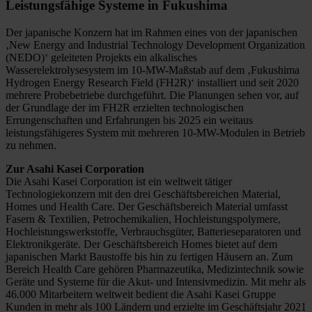
Leistungsfähige Systeme in Fukushima
Der japanische Konzern hat im Rahmen eines von der japanischen
‚New Energy and Industrial Technology Development Organization
(NEDO)‘ geleiteten Projekts ein alkalisches
Wasserelektrolysesystem im 10-MW-Maßstab auf dem ‚Fukushima
Hydrogen Energy Research Field (FH2R)‘ installiert und seit 2020
mehrere Probebetriebe durchgeführt. Die Planungen sehen vor, auf
der Grundlage der im FH2R erzielten technologischen
Errungenschaften und Erfahrungen bis 2025 ein weitaus
leistungsfähigeres System mit mehreren 10-MW-Modulen in Betrieb
zu nehmen.
Zur Asahi Kasei Corporation
Die Asahi Kasei Corporation ist ein weltweit tätiger
Technologiekonzern mit den drei Geschäftsbereichen Material,
Homes und Health Care. Der Geschäftsbereich Material umfasst
Fasern & Textilien, Petrochemikalien, Hochleistungspolymere,
Hochleistungswerkstoffe, Verbrauchsgüter, Batterieseparatoren und
Elektronikgeräte. Der Geschäftsbereich Homes bietet auf dem
japanischen Markt Baustoffe bis hin zu fertigen Häusern an. Zum
Bereich Health Care gehören Pharmazeutika, Medizintechnik sowie
Geräte und Systeme für die Akut- und Intensivmedizin. Mit mehr als
46.000 Mitarbeitern weltweit bedient die Asahi Kasei Gruppe
Kunden in mehr als 100 Ländern und erzielte im Geschäftsjahr 2021