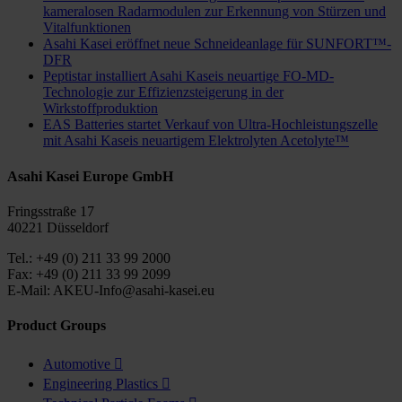
kameralosen Radarmodulen zur Erkennung von Stürzen und
Vitalfunktionen
Asahi Kasei eröffnet neue Schneideanlage für SUNFORT™-
DFR
Peptistar installiert Asahi Kaseis neuartige FO-MD-
Technologie zur Effizienzsteigerung in der
Wirkstoffproduktion
EAS Batteries startet Verkauf von Ultra-Hochleistungszelle
mit Asahi Kaseis neuartigem Elektrolyten Acetolyte™
Asahi Kasei Europe GmbH
Fringsstraße 17
40221 Düsseldorf
Tel.: +49 (0) 211 33 99 2000
Fax: +49 (0) 211 33 99 2099
E-Mail: AKEU-Info@asahi-kasei.eu
Product Groups
Automotive

Engineering Plastics
