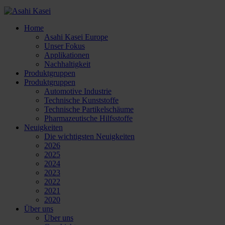
Home
Asahi Kasei Europe
Unser Fokus
Applikationen
Nachhaltigkeit
Produktgruppen
Produktgruppen
Automotive Industrie
Technische Kunststoffe
Technische Partikelschäume
Pharmazeutische Hilfsstoffe
Neuigkeiten
Die wichtigsten Neuigkeiten
2026
2025
2024
2023
2022
2021
2020
Über uns
Über uns