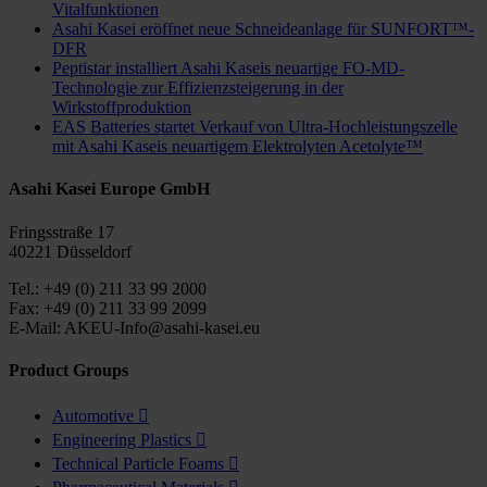
Vitalfunktionen
Asahi Kasei eröffnet neue Schneideanlage für SUNFORT™-
DFR
Peptistar installiert Asahi Kaseis neuartige FO-MD-
Technologie zur Effizienzsteigerung in der
Wirkstoffproduktion
EAS Batteries startet Verkauf von Ultra-Hochleistungszelle
mit Asahi Kaseis neuartigem Elektrolyten Acetolyte™
Asahi Kasei Europe GmbH
Fringsstraße 17
40221 Düsseldorf
Tel.: +49 (0) 211 33 99 2000
Fax: +49 (0) 211 33 99 2099
E-Mail: AKEU-Info@asahi-kasei.eu
Product Groups
Automotive

Engineering Plastics

Technical Particle Foams
