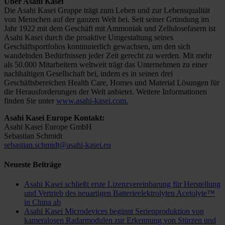
Über Asahi Kasei
Die Asahi Kasei Gruppe trägt zum Leben und zur Lebensqualität
von Menschen auf der ganzen Welt bei. Seit seiner Gründung im
Jahr 1922 mit dem Geschäft mit Ammoniak und Zellulosefasern ist
Asahi Kasei durch die proaktive Umgestaltung seines
Geschäftsportfolios kontinuierlich gewachsen, um den sich
wandelnden Bedürfnissen jeder Zeit gerecht zu werden. Mit mehr
als 50.000 Mitarbeitern weltweit trägt das Unternehmen zu einer
nachhaltigen Gesellschaft bei, indem es in seinen drei
Geschäftsbereichen Health Care, Homes und Material Lösungen für
die Herausforderungen der Welt anbietet. Weitere Informationen
finden Sie unter
www.asahi-kasei.com.
Asahi Kasei Europe Kontakt:
Asahi Kasei Europe GmbH
Sebastian Schmidt
sebastian.schmidt@asahi-kasei.eu
Neueste Beiträge
Asahi Kasei schließt erste Lizenzvereinbarung für Herstellung
und Vertrieb des neuartigen Batterieelektrolyten Acetolyte™
in China ab
Asahi Kasei Microdevices beginnt Serienproduktion von
kameralosen Radarmodulen zur Erkennung von Stürzen und