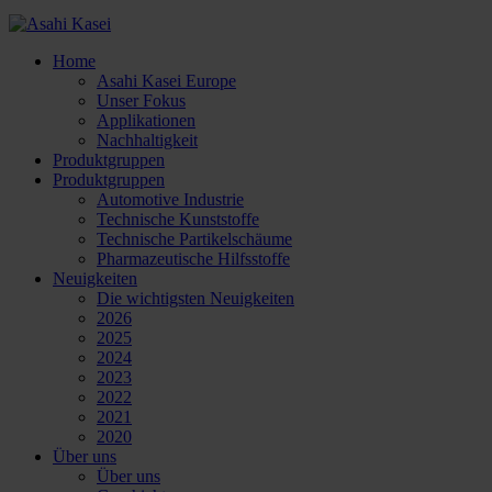
Home
Asahi Kasei Europe
Unser Fokus
Applikationen
Nachhaltigkeit
Produktgruppen
Produktgruppen
Automotive Industrie
Technische Kunststoffe
Technische Partikelschäume
Pharmazeutische Hilfsstoffe
Neuigkeiten
Die wichtigsten Neuigkeiten
2026
2025
2024
2023
2022
2021
2020
Über uns
Über uns