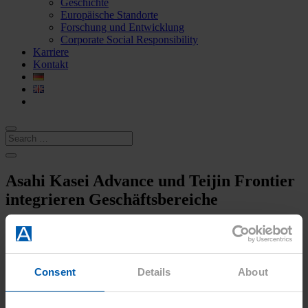
Geschichte
Europäische Standorte
Forschung und Entwicklung
Corporate Social Responsibility
Karriere
Kontakt
Asahi Kasei Advance und Teijin Frontier
integrieren Geschäftsbereiche
2025
,
Neuigkeiten
Consent
Details
About
Asahi Kasei Advance und Teijin Frontier
integrieren Geschäftsbereiche