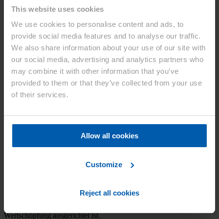
This website uses cookies
Tokio – 1. Dezember 2025 – Asahi Kasei und Teijin haben bekannt
gegeben, Asahi Kasei Advance, eine hundertprozentige
We use cookies to personalise content and ads, to
Tochtergesellschaft von Asahi Kasei, und Teijin Frontier, eine
provide social media features and to analyse our traffic.
hundertprozentige Tochtergesellschaft von Teijin, zu einer neuen
We also share information about your use of our site with
Gesellschaft zusammenzulegen. Teijin Frontier fungiert dabei als
übernehmende Gesellschaft. Das Joint Venture zwischen Asahi
our social media, advertising and analytics partners who
Kasei (20%) und Teijin (80%) soll am 1. Oktober 2026 in Kraft
may combine it with other information that you’ve
treten.
provided to them or that they’ve collected from your use
Asahi Kasei Advance wurde 2015 als Handelsunternehmen
of their services.
gegründet, das hauptsächlich Produkte der Asahi Kasei Gruppe wie
Fasern, chemische Produkte und Baumaterialien global vertreibt.
Um ein weiteres nachhaltiges Wachstum zu realisieren wurde
beschlossen, Asahi Kasei Advance mit Teijin Frontier zu
Allow all cookies
fusionieren. Teijin Frontier ist ein Handelsunternehmen mit einem
starken globalen Netzwerk hinsichtlich Beschaffung und Produktion
von Hochleistungsfasern.
Customize
Bei der angekündigten Fusion werden die Vertriebswege und
Produktportfolios von Teijin Frontier und Asahi Kasei Advance
kombiniert. Die Stärken beider Unternehmen werden genutzt, um
Reject all cookies
eine Unternehmensgruppe mit größerer Wettbewerbsfähigkeit und
einer soliden Grundlage für Wachstum zu bilden, die auf nachhaltige
Wertschöpfung ausgerichtet ist.